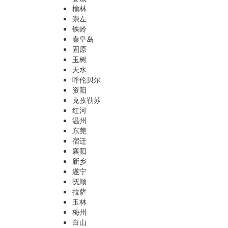
榆林
崇左
铁岭
秦皇岛
固原
玉树
天水
呼伦贝尔
资阳
克孜勒苏
红河
温州
东莞
宿迁
襄阳
新乡
遂宁
抚顺
拉萨
玉林
梅州
白山