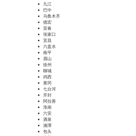
九江
巴中
乌鲁木齐
德宏
宜春
张家口
宜昌
六盘水
南平
眉山
徐州
聊城
鸡西
黄冈
七台河
开封
阿拉善
淮南
六安
酒泉
湘潭
包头