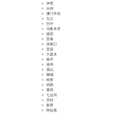
伊犁
台州
澳门半岛
九江
巴中
乌鲁木齐
德宏
宜春
张家口
宜昌
六盘水
南平
徐州
眉山
聊城
哈密
鸡西
黄冈
七台河
开封
新界
阿拉善