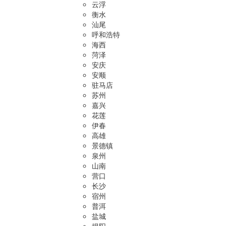
云浮
衡水
汕尾
呼和浩特
海西
菏泽
安庆
安顺
驻马店
苏州
嘉兴
花莲
伊春
高雄
景德镇
泉州
山南
营口
长沙
宿州
普洱
盐城