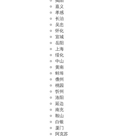
揭阳
嘉义
孝感
长治
吴忠
怀化
宣城
岳阳
上海
绥化
中山
黄南
蚌埠
儋州
桃园
忻州
洛阳
延边
南充
鞍山
白银
厦门
阿克苏