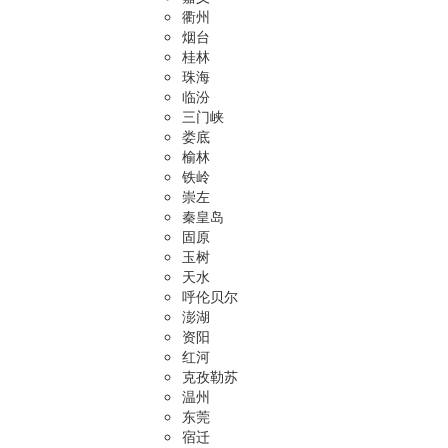
衢州
烟台
桂林
珠海
临汾
三门峡
娄底
榆林
铁岭
崇左
秦皇岛
固原
玉树
天水
呼伦贝尔
澎湖
资阳
红河
克孜勒苏
温州
东莞
宿迁