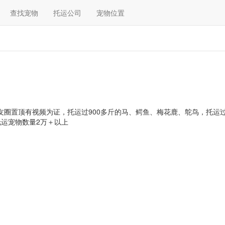
查找宠物
托运公司
宠物位置
友圈置顶有视频为证，托运过900多斤的马、鳄鱼、梅花鹿、鸵鸟，托运过
运宠物数量2万＋以上