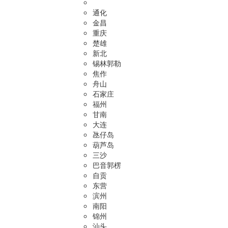
通化
金昌
重庆
楚雄
新北
锡林郭勒
焦作
舟山
石家庄
福州
甘南
大连
氹仔岛
葫芦岛
三沙
巴音郭楞
自贡
东营
滨州
南阳
锦州
汕头