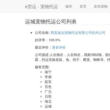
e货运 - 宠物托运
城市
首页
发布宠物
运城宠物托运公司列表
公司名称:
萌宠速达宠物托运有限公司杭州公司
好评率：
100.0%
最近评价
：
更多评价
公司描述:人在猫在，人在狗在，我家3狗2猫。朋
霸，托运实验老鼠、兔、鸽子、爬宠、蜘蛛等。托
服务范围:
南宁
常德
延安
百色
广元
日照
海北
运城