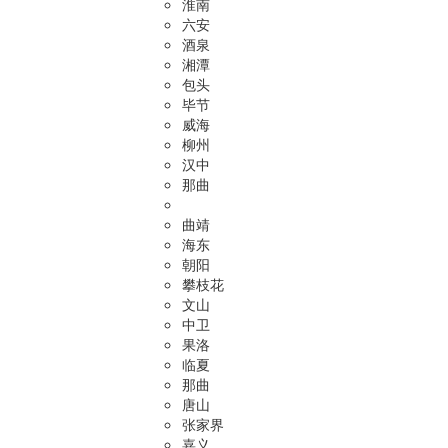
淮南
六安
酒泉
湘潭
包头
毕节
威海
柳州
汉中
那曲
曲靖
海东
朝阳
攀枝花
文山
中卫
果洛
临夏
那曲
唐山
张家界
嘉义