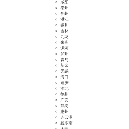
咸阳
泰州
鄂州
湛江
铜川
吉林
九龙
来宾
漯河
泸州
青岛
新余
无锡
海口
迪庆
淮北
德州
广安
鹤岗
惠州
连云港
黔东南
大理