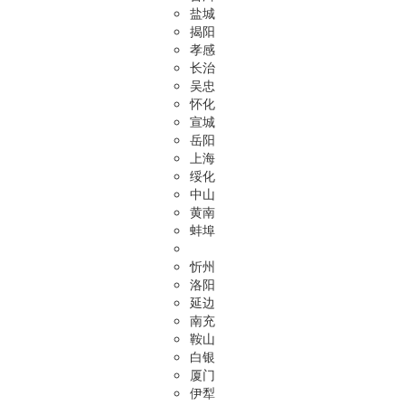
盐城
揭阳
孝感
长治
吴忠
怀化
宣城
岳阳
上海
绥化
中山
黄南
蚌埠
忻州
洛阳
延边
南充
鞍山
白银
厦门
伊犁