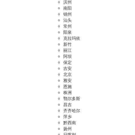
滨州
南阳
锦州
汕头
常州
阳泉
克拉玛依
新竹
丽江
阿坝
保定
吉安
北京
雅安
恩施
株洲
鄂尔多斯
昌吉
齐齐哈尔
萍乡
黔西南
扬州
日喀则