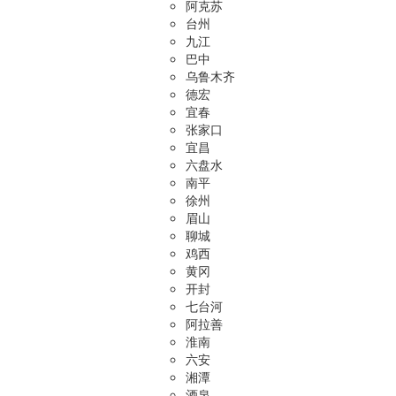
阿克苏
台州
九江
巴中
乌鲁木齐
德宏
宜春
张家口
宜昌
六盘水
南平
徐州
眉山
聊城
鸡西
黄冈
开封
七台河
阿拉善
淮南
六安
湘潭
酒泉