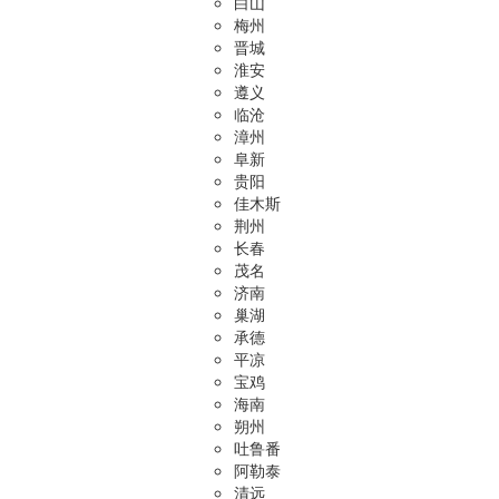
白山
梅州
晋城
淮安
遵义
临沧
漳州
阜新
贵阳
佳木斯
荆州
长春
茂名
济南
巢湖
承德
平凉
宝鸡
海南
朔州
吐鲁番
阿勒泰
清远