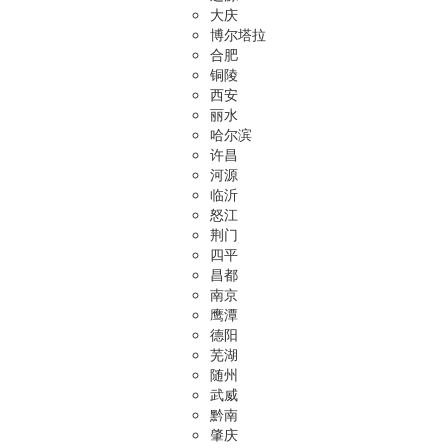
大庆
博尔塔拉
合肥
铜陵
西安
丽水
哈尔滨
许昌
河源
临沂
怒江
荆门
四平
昌都
南京
鹰潭
德阳
芜湖
随州
武威
黔南
肇庆