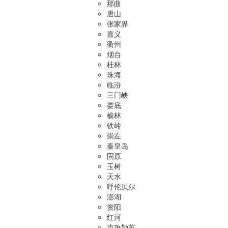
那曲
唐山
张家界
嘉义
衢州
烟台
桂林
珠海
临汾
三门峡
娄底
榆林
铁岭
崇左
秦皇岛
固原
玉树
天水
呼伦贝尔
澎湖
资阳
红河
克孜勒苏