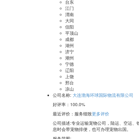
台东
江门
渭南
大同
信阳
平顶山
成都
湖州
济宁
潮州
宁德
辽阳
上饶
邢台
凉山
公司名称:
大连渤海环球国际物流有限公司
好评率：
100.0%
最近评价
：服务细致
更多评价
公司描述:专业运输宠物公司，陆运、空运、
息时会带宠物排便，也可办理宠物出国。
服务范围: