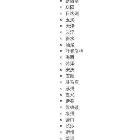
黔西南
庆阳
日喀则
玉溪
天津
云浮
衡水
汕尾
呼和浩特
海西
菏泽
安庆
安顺
驻马店
苏州
嘉兴
伊春
景德镇
泉州
营口
长沙
宿州
普洱