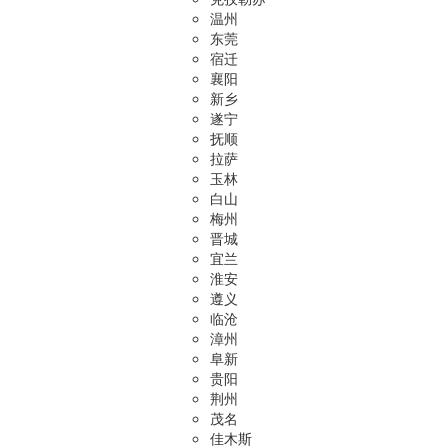
温州
东莞
宿迁
襄阳
新乡
遂宁
抚顺
拉萨
玉林
白山
梅州
晋城
宜兰
淮安
遵义
临沧
漳州
阜新
贵阳
荆州
茂名
佳木斯