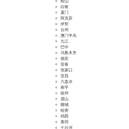
鞍山
白银
厦门
阿克苏
伊犁
台州
澳门半岛
九江
巴中
乌鲁木齐
德宏
宜春
张家口
宜昌
六盘水
南平
徐州
眉山
聊城
哈密
鸡西
黄冈
七台河