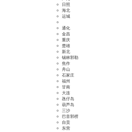
日照
海北
运城
通化
金昌
重庆
楚雄
新北
锡林郭勒
焦作
舟山
石家庄
福州
甘南
大连
氹仔岛
葫芦岛
三沙
巴音郭楞
自贡
东营