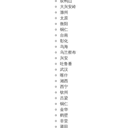
双鸭山
大兴安岭
滁州
太原
衡阳
铜仁
台南
彰化
乌海
乌兰察布
兴安
吐鲁番
武汉
喀什
湘西
西宁
钦州
吕梁
铜仁
金华
鹤壁
非堂
莆田