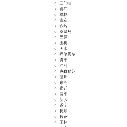
三门峡
娄底
榆林
崇左
铁岭
秦皇岛
固原
玉树
天水
呼伦贝尔
资阳
红河
克孜勒苏
温州
东莞
宿迁
襄阳
新乡
遂宁
抚顺
拉萨
玉林