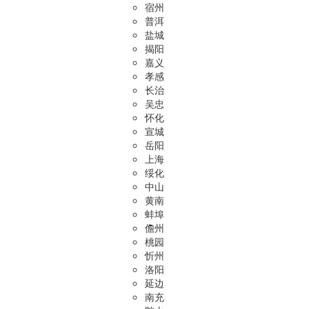
宿州
普洱
盐城
揭阳
嘉义
孝感
长治
吴忠
怀化
宣城
岳阳
上海
绥化
中山
黄南
蚌埠
儋州
桃园
忻州
洛阳
延边
南充