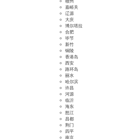
赣州
嘉峪关
辽源
大庆
博尔塔拉
合肥
毕节
新竹
铜陵
香港岛
西安
路环岛
丽水
哈尔滨
许昌
河源
临沂
海东
怒江
昌都
荆门
四平
南京