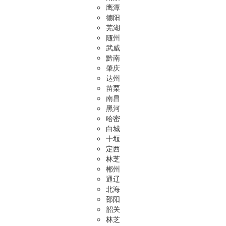
鹰潭
德阳
芜湖
随州
武威
黔南
肇庆
达州
苗栗
南昌
黑河
哈密
白城
十堰
定西
林芝
郴州
通辽
北海
邵阳
韶关
林芝