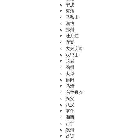
宁波
河池
马鞍山
淄博
郑州
牡丹江
宜宾
大兴安岭
双鸭山
龙岩
滁州
太原
衡阳
乌海
乌兰察布
兴安
武汉
喀什
湘西
西宁
钦州
吕梁