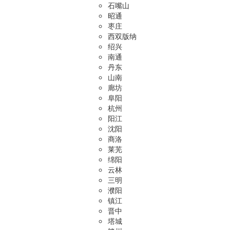
石嘴山
昭通
枣庄
西双版纳
绍兴
南通
丹东
山南
廊坊
阜阳
杭州
阳江
沈阳
商洛
莱芜
绵阳
云林
三明
濮阳
镇江
晋中
塔城