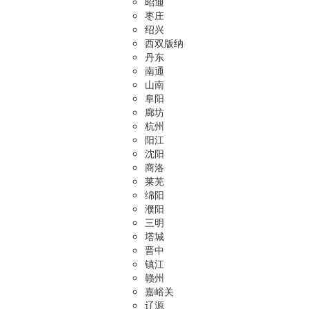
昭通
枣庄
绍兴
西双版纳
丹东
南通
山南
阜阳
廊坊
杭州
阳江
沈阳
商洛
莱芜
绵阳
濮阳
三明
塔城
晋中
镇江
赣州
嘉峪关
辽源