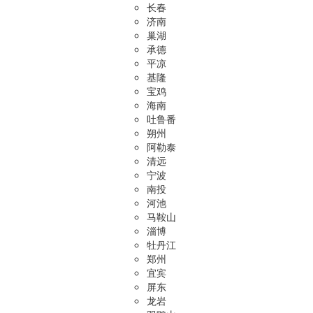
长春
济南
巢湖
承德
平凉
基隆
宝鸡
海南
吐鲁番
朔州
阿勒泰
清远
宁波
南投
河池
马鞍山
淄博
牡丹江
郑州
宜宾
屏东
龙岩