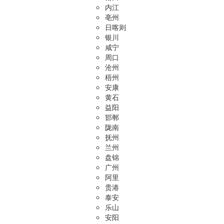
内江
亳州
日喀则
银川
咸宁
周口
沧州
梧州
安康
黄石
益阳
邯郸
陇南
抚州
兰州
盘锦
广州
阿里
贵港
泰安
乐山
安阳