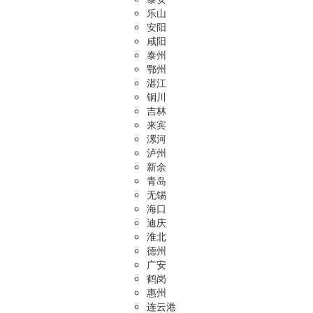
乐山
安阳
咸阳
泰州
鄂州
湛江
铜川
吉林
来宾
漯河
泸州
新余
青岛
无锡
海口
迪庆
淮北
德州
广安
鹤岗
惠州
连云港