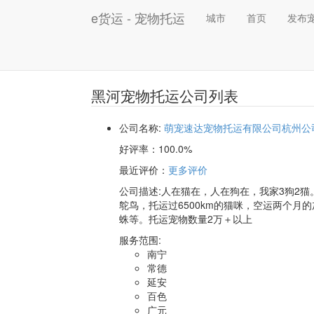
e货运 - 宠物托运
城市
首页
发布
黑河宠物托运公司列表
公司名称:
萌宠速达宠物托运有限公司杭州公
好评率：
100.0%
最近评价
：
更多评价
公司描述:人在猫在，人在狗在，我家3狗2猫
鸵鸟，托运过6500km的猫咪，空运两个月
蛛等。托运宠物数量2万＋以上
服务范围:
南宁
常德
延安
百色
广元