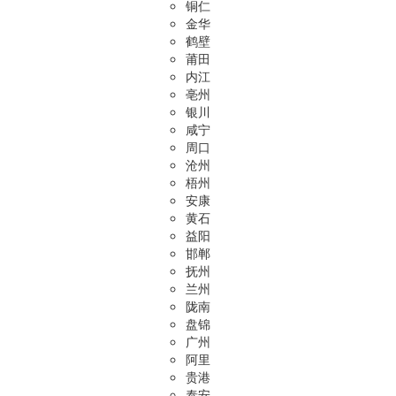
铜仁
金华
鹤壁
莆田
内江
亳州
银川
咸宁
周口
沧州
梧州
安康
黄石
益阳
邯郸
抚州
兰州
陇南
盘锦
广州
阿里
贵港
泰安