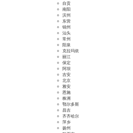
自贡
南阳
滨州
东营
锦州
汕头
常州
阳泉
克拉玛依
丽江
保定
阿坝
吉安
北京
雅安
恩施
株洲
鄂尔多斯
昌吉
齐齐哈尔
萍乡
扬州