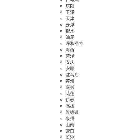
庆阳
玉溪
天津
云浮
衡水
汕尾
呼和浩特
海西
菏泽
安庆
安顺
驻马店
苏州
嘉兴
花莲
伊春
高雄
景德镇
泉州
山南
营口
长沙