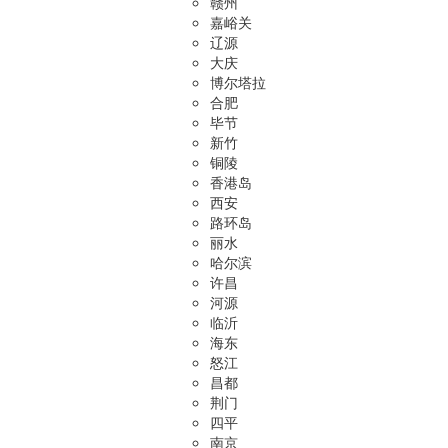
赣州
嘉峪关
辽源
大庆
博尔塔拉
合肥
毕节
新竹
铜陵
香港岛
西安
路环岛
丽水
哈尔滨
许昌
河源
临沂
海东
怒江
昌都
荆门
四平
南京