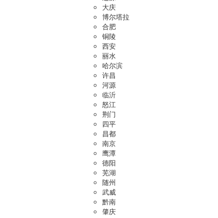
大庆
博尔塔拉
合肥
铜陵
西安
丽水
哈尔滨
许昌
河源
临沂
怒江
荆门
四平
昌都
南京
鹰潭
德阳
芜湖
随州
武威
黔南
肇庆