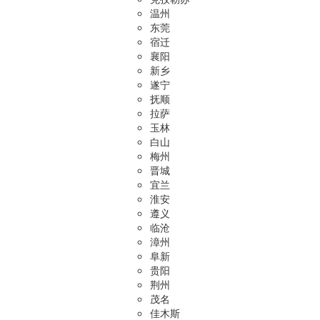
温州
东莞
宿迁
襄阳
新乡
遂宁
抚顺
拉萨
玉林
白山
梅州
晋城
宜兰
淮安
遵义
临沧
漳州
阜新
贵阳
荆州
茂名
佳木斯