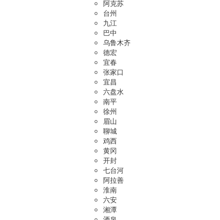
阿克苏
台州
九江
巴中
乌鲁木齐
德宏
宜春
张家口
宜昌
六盘水
南平
徐州
眉山
聊城
鸡西
黄冈
开封
七台河
阿拉善
淮南
六安
湘潭
酒泉