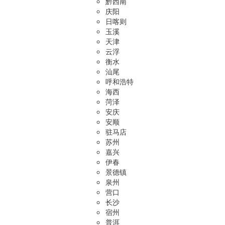
黔西南
庆阳
日喀则
玉溪
天津
云浮
衡水
汕尾
呼和浩特
海西
菏泽
安庆
安顺
驻马店
苏州
嘉兴
伊春
景德镇
泉州
营口
长沙
宿州
普洱