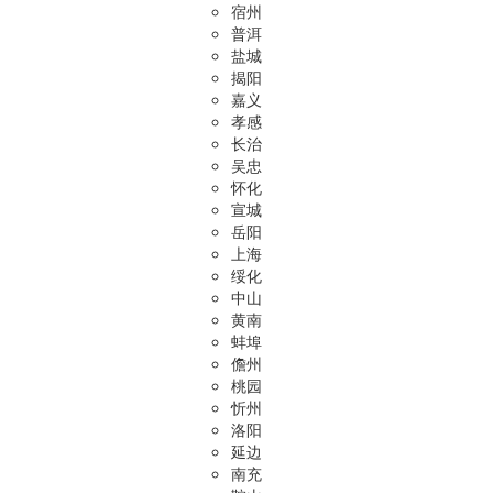
宿州
普洱
盐城
揭阳
嘉义
孝感
长治
吴忠
怀化
宣城
岳阳
上海
绥化
中山
黄南
蚌埠
儋州
桃园
忻州
洛阳
延边
南充