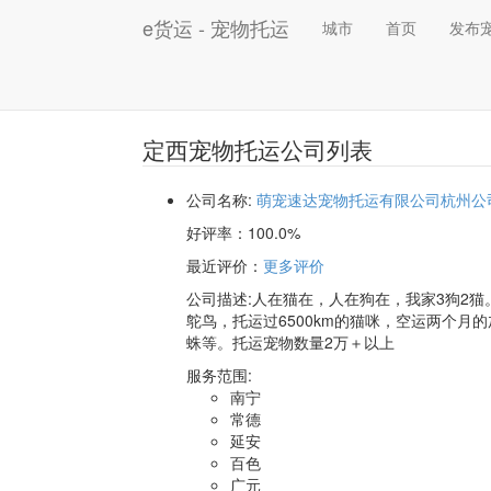
e货运 - 宠物托运
城市
首页
发布
定西宠物托运公司列表
公司名称:
萌宠速达宠物托运有限公司杭州公
好评率：
100.0%
最近评价
：
更多评价
公司描述:人在猫在，人在狗在，我家3狗2猫
鸵鸟，托运过6500km的猫咪，空运两个月
蛛等。托运宠物数量2万＋以上
服务范围:
南宁
常德
延安
百色
广元