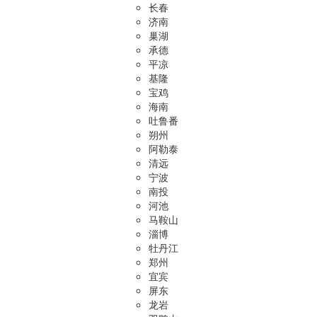
长春
济南
巢湖
承德
平凉
基隆
宝鸡
海南
吐鲁番
朔州
阿勒泰
清远
宁波
南投
河池
马鞍山
淄博
牡丹江
郑州
宜宾
屏东
龙岩