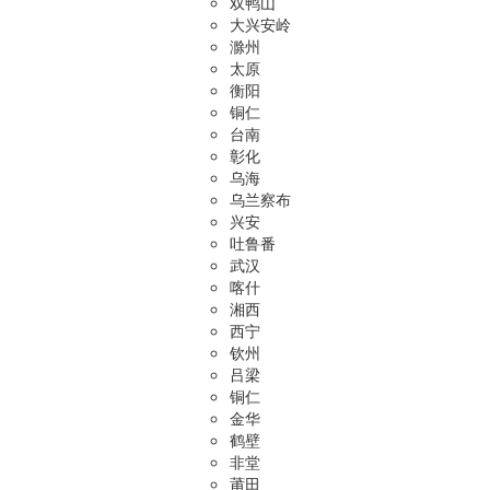
双鸭山
大兴安岭
滁州
太原
衡阳
铜仁
台南
彰化
乌海
乌兰察布
兴安
吐鲁番
武汉
喀什
湘西
西宁
钦州
吕梁
铜仁
金华
鹤壁
非堂
莆田