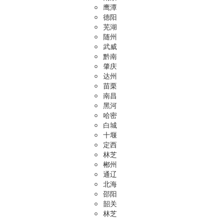
鹰潭
德阳
芜湖
随州
武威
黔南
肇庆
达州
苗栗
南昌
黑河
哈密
白城
十堰
定西
林芝
郴州
通辽
北海
邵阳
韶关
林芝