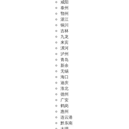
咸阳
泰州
鄂州
湛江
铜川
吉林
九龙
来宾
漯河
泸州
青岛
新余
无锡
海口
迪庆
淮北
德州
广安
鹤岗
惠州
连云港
黔东南
大理