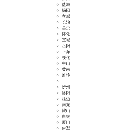
盐城
揭阳
孝感
长治
吴忠
怀化
宣城
岳阳
上海
绥化
中山
黄南
蚌埠
忻州
洛阳
延边
南充
鞍山
白银
厦门
伊犁