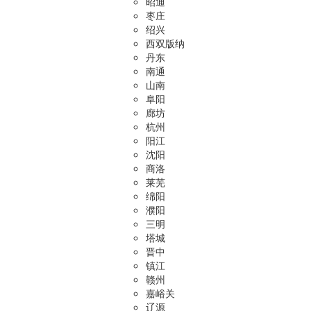
昭通
枣庄
绍兴
西双版纳
丹东
南通
山南
阜阳
廊坊
杭州
阳江
沈阳
商洛
莱芜
绵阳
濮阳
三明
塔城
晋中
镇江
赣州
嘉峪关
辽源