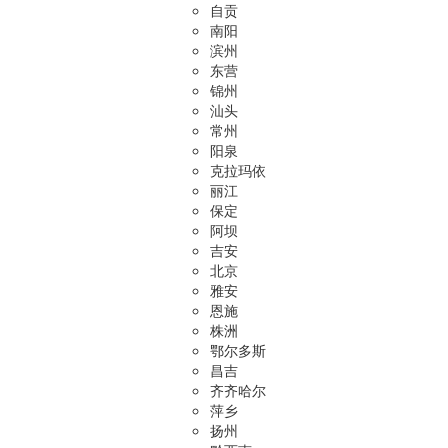
自贡
南阳
滨州
东营
锦州
汕头
常州
阳泉
克拉玛依
丽江
保定
阿坝
吉安
北京
雅安
恩施
株洲
鄂尔多斯
昌吉
齐齐哈尔
萍乡
扬州