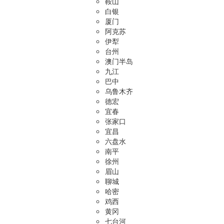
鞍山
白银
厦门
阿克苏
伊犁
台州
澳门半岛
九江
巴中
乌鲁木齐
德宏
宜春
张家口
宜昌
六盘水
南平
徐州
眉山
聊城
哈密
鸡西
黄冈
七台河