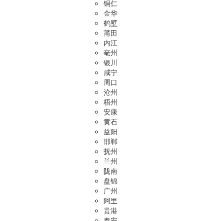
铜仁
金华
鹤壁
莆田
内江
亳州
银川
咸宁
周口
沧州
梧州
安康
黄石
益阳
邯郸
抚州
兰州
陇南
盘锦
广州
阿里
贵港
泰安