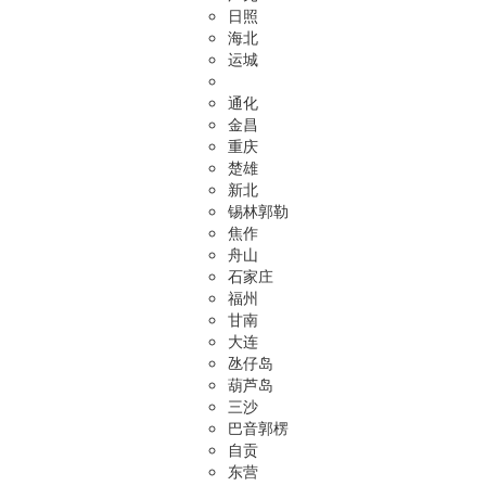
日照
海北
运城
通化
金昌
重庆
楚雄
新北
锡林郭勒
焦作
舟山
石家庄
福州
甘南
大连
氹仔岛
葫芦岛
三沙
巴音郭楞
自贡
东营