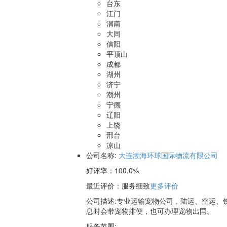
台东
江门
渭南
大同
信阳
平顶山
成都
湖州
济宁
潮州
宁德
辽阳
上饶
邢台
凉山
公司名称:
大连渤海环球国际物流有限公司
好评率：
100.0%
最近评价
：服务细致
更多评价
公司描述:专业运输宠物公司，陆运、空运、
息时会带宠物排便，也可办理宠物出国。
服务范围: