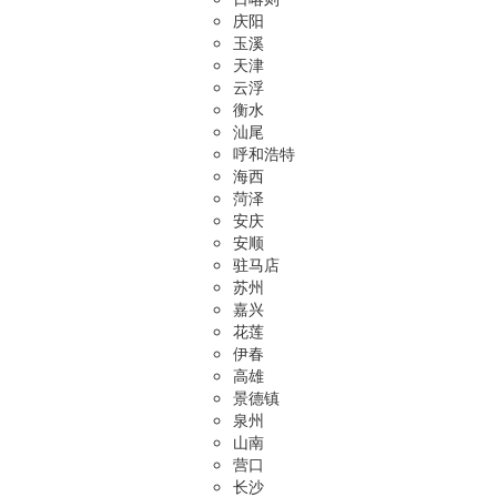
庆阳
玉溪
天津
云浮
衡水
汕尾
呼和浩特
海西
菏泽
安庆
安顺
驻马店
苏州
嘉兴
花莲
伊春
高雄
景德镇
泉州
山南
营口
长沙