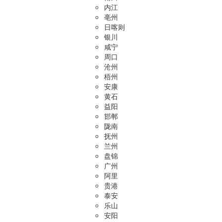
内江
亳州
日喀则
银川
咸宁
周口
沧州
梧州
安康
黄石
益阳
邯郸
陇南
抚州
兰州
盘锦
广州
阿里
贵港
泰安
乐山
安阳