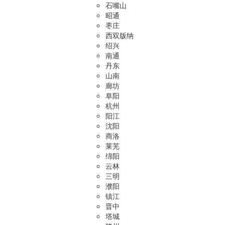
石嘴山
昭通
枣庄
西双版纳
绍兴
南通
丹东
山南
廊坊
阜阳
杭州
阳江
沈阳
商洛
莱芜
绵阳
云林
三明
濮阳
镇江
晋中
塔城