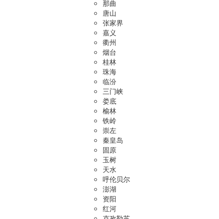
那曲
唐山
张家界
嘉义
衢州
烟台
桂林
珠海
临汾
三门峡
娄底
榆林
铁岭
崇左
秦皇岛
固原
玉树
天水
呼伦贝尔
澎湖
资阳
红河
克孜勒苏