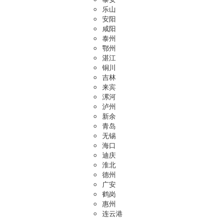
乐山
安阳
咸阳
泰州
鄂州
湛江
铜川
吉林
来宾
漯河
泸州
新余
青岛
无锡
海口
迪庆
淮北
德州
广安
鹤岗
惠州
连云港