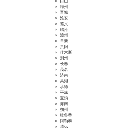
白山
梅州
晋城
淮安
遵义
临沧
漳州
阜新
贵阳
佳木斯
荆州
长春
茂名
济南
巢湖
承德
平凉
宝鸡
海南
朔州
吐鲁番
阿勒泰
清远