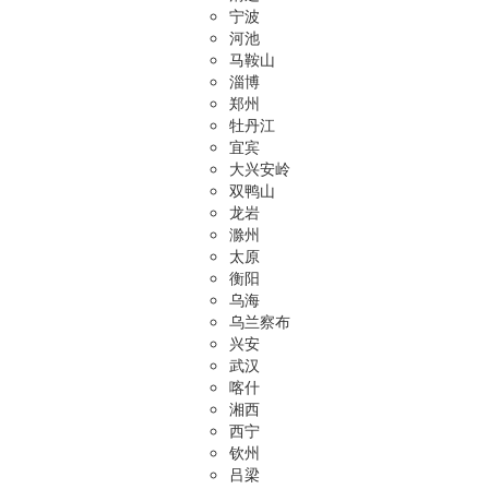
宁波
河池
马鞍山
淄博
郑州
牡丹江
宜宾
大兴安岭
双鸭山
龙岩
滁州
太原
衡阳
乌海
乌兰察布
兴安
武汉
喀什
湘西
西宁
钦州
吕梁