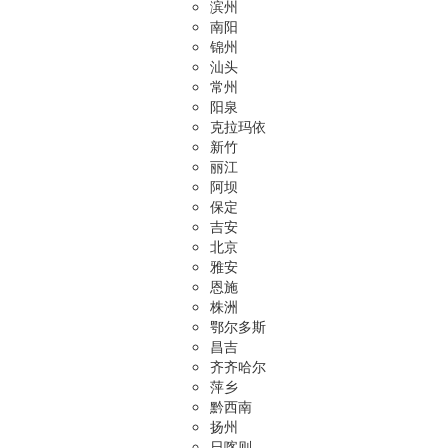
滨州
南阳
锦州
汕头
常州
阳泉
克拉玛依
新竹
丽江
阿坝
保定
吉安
北京
雅安
恩施
株洲
鄂尔多斯
昌吉
齐齐哈尔
萍乡
黔西南
扬州
日喀则