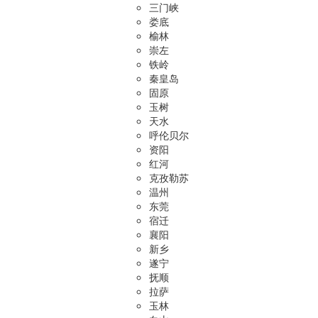
三门峡
娄底
榆林
崇左
铁岭
秦皇岛
固原
玉树
天水
呼伦贝尔
资阳
红河
克孜勒苏
温州
东莞
宿迁
襄阳
新乡
遂宁
抚顺
拉萨
玉林