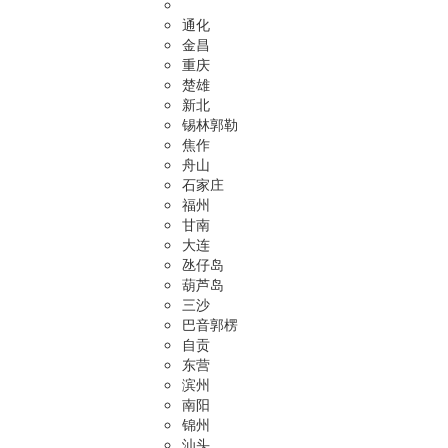
通化
金昌
重庆
楚雄
新北
锡林郭勒
焦作
舟山
石家庄
福州
甘南
大连
氹仔岛
葫芦岛
三沙
巴音郭楞
自贡
东营
滨州
南阳
锦州
汕头