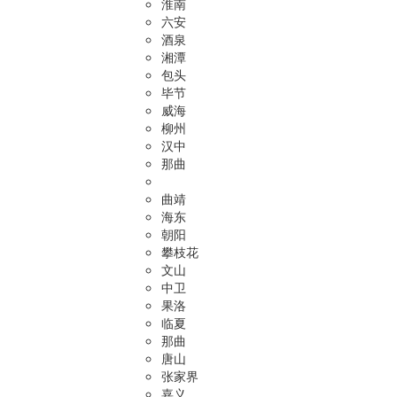
淮南
六安
酒泉
湘潭
包头
毕节
威海
柳州
汉中
那曲
曲靖
海东
朝阳
攀枝花
文山
中卫
果洛
临夏
那曲
唐山
张家界
嘉义