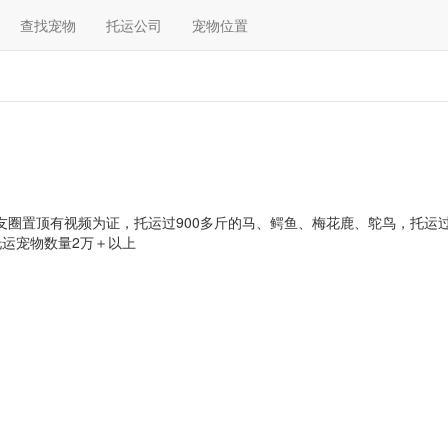
查找宠物
托运公司
宠物位置
友圈置顶有视频为证，托运过900多斤的马、鳄鱼、梅花鹿、鸵鸟，托运过
运宠物数量2万＋以上