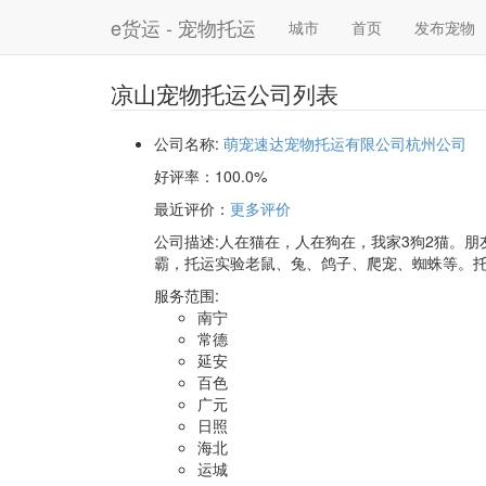
e货运 - 宠物托运
城市
首页
发布宠物
凉山宠物托运公司列表
公司名称:
萌宠速达宠物托运有限公司杭州公司
好评率：
100.0%
最近评价
：
更多评价
公司描述:人在猫在，人在狗在，我家3狗2猫。朋
霸，托运实验老鼠、兔、鸽子、爬宠、蜘蛛等。托
服务范围:
南宁
常德
延安
百色
广元
日照
海北
运城