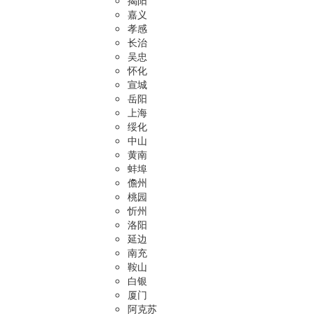
揭阳
嘉义
孝感
长治
吴忠
怀化
宣城
岳阳
上海
绥化
中山
黄南
蚌埠
儋州
桃园
忻州
洛阳
延边
南充
鞍山
白银
厦门
阿克苏