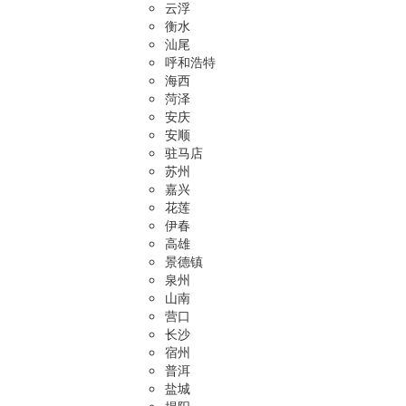
云浮
衡水
汕尾
呼和浩特
海西
菏泽
安庆
安顺
驻马店
苏州
嘉兴
花莲
伊春
高雄
景德镇
泉州
山南
营口
长沙
宿州
普洱
盐城