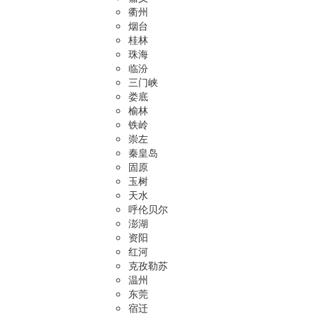
衢州
烟台
桂林
珠海
临汾
三门峡
娄底
榆林
铁岭
崇左
秦皇岛
固原
玉树
天水
呼伦贝尔
澎湖
资阳
红河
克孜勒苏
温州
东莞
宿迁