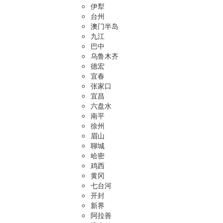
伊犁
台州
澳门半岛
九江
巴中
乌鲁木齐
德宏
宜春
张家口
宜昌
六盘水
南平
徐州
眉山
聊城
哈密
鸡西
黄冈
七台河
开封
新界
阿拉善