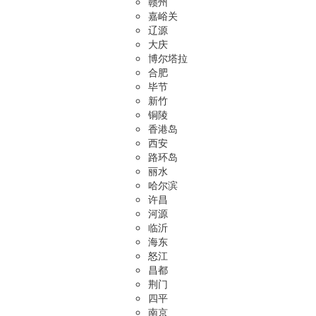
赣州
嘉峪关
辽源
大庆
博尔塔拉
合肥
毕节
新竹
铜陵
香港岛
西安
路环岛
丽水
哈尔滨
许昌
河源
临沂
海东
怒江
昌都
荆门
四平
南京