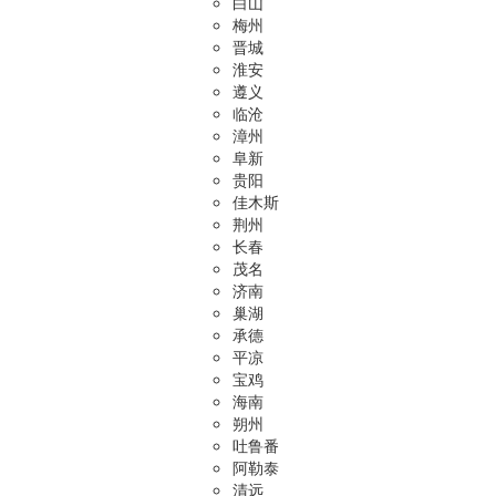
白山
梅州
晋城
淮安
遵义
临沧
漳州
阜新
贵阳
佳木斯
荆州
长春
茂名
济南
巢湖
承德
平凉
宝鸡
海南
朔州
吐鲁番
阿勒泰
清远