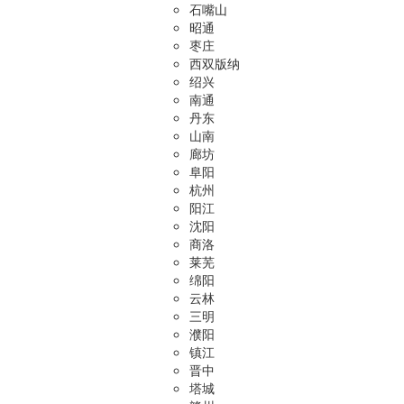
石嘴山
昭通
枣庄
西双版纳
绍兴
南通
丹东
山南
廊坊
阜阳
杭州
阳江
沈阳
商洛
莱芜
绵阳
云林
三明
濮阳
镇江
晋中
塔城