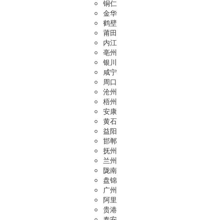
铜仁
金华
鹤壁
莆田
内江
亳州
银川
咸宁
周口
沧州
梧州
安康
黄石
益阳
邯郸
抚州
兰州
陇南
盘锦
广州
阿里
贵港
泰安