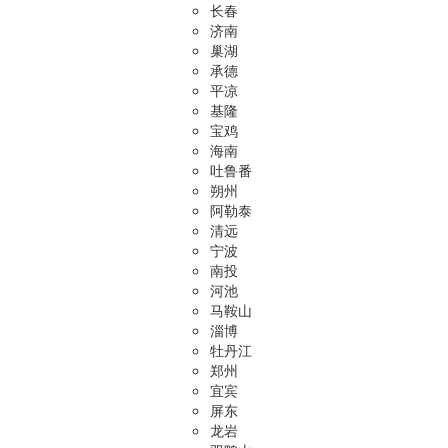
长春
济南
巢湖
承德
平凉
基隆
宝鸡
海南
吐鲁番
朔州
阿勒泰
清远
宁波
南投
河池
马鞍山
淄博
牡丹江
郑州
宜宾
屏东
龙岩