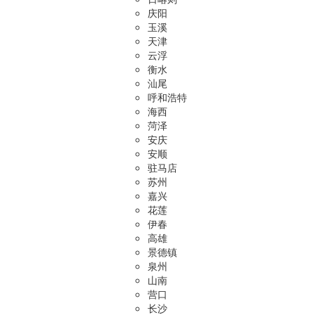
庆阳
玉溪
天津
云浮
衡水
汕尾
呼和浩特
海西
菏泽
安庆
安顺
驻马店
苏州
嘉兴
花莲
伊春
高雄
景德镇
泉州
山南
营口
长沙