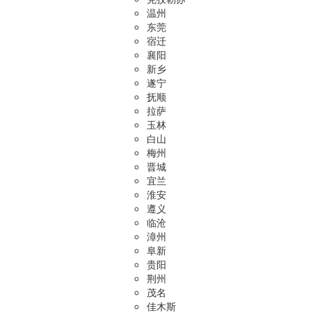
温州
东莞
宿迁
襄阳
新乡
遂宁
抚顺
拉萨
玉林
白山
梅州
晋城
宜兰
淮安
遵义
临沧
漳州
阜新
贵阳
荆州
茂名
佳木斯