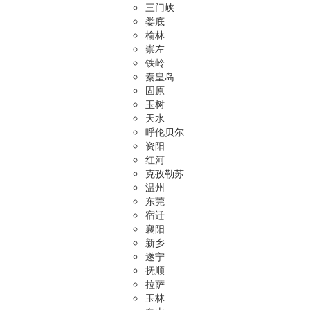
三门峡
娄底
榆林
崇左
铁岭
秦皇岛
固原
玉树
天水
呼伦贝尔
资阳
红河
克孜勒苏
温州
东莞
宿迁
襄阳
新乡
遂宁
抚顺
拉萨
玉林