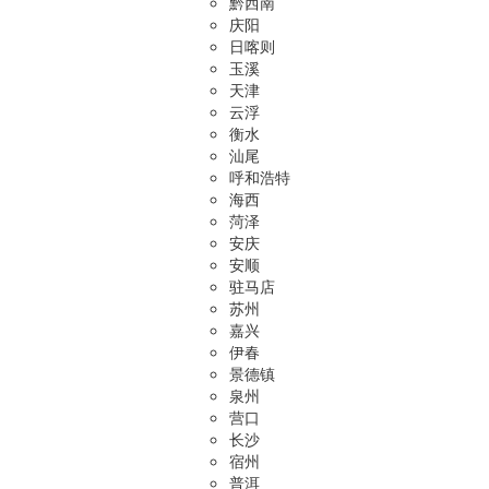
黔西南
庆阳
日喀则
玉溪
天津
云浮
衡水
汕尾
呼和浩特
海西
菏泽
安庆
安顺
驻马店
苏州
嘉兴
伊春
景德镇
泉州
营口
长沙
宿州
普洱