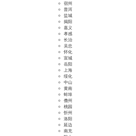
宿州
普洱
盐城
揭阳
嘉义
孝感
长治
吴忠
怀化
宣城
岳阳
上海
绥化
中山
黄南
蚌埠
儋州
桃园
忻州
洛阳
延边
南充