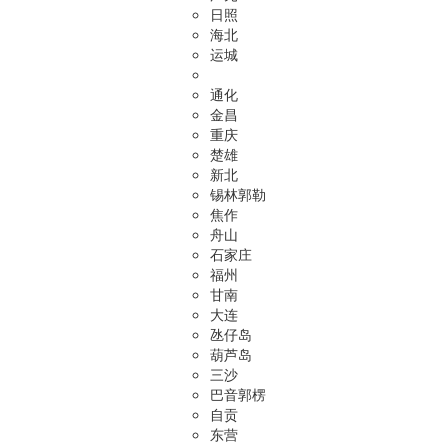
日照
海北
运城
通化
金昌
重庆
楚雄
新北
锡林郭勒
焦作
舟山
石家庄
福州
甘南
大连
氹仔岛
葫芦岛
三沙
巴音郭楞
自贡
东营