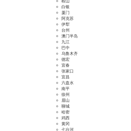
鞍山
白银
厦门
阿克苏
伊犁
台州
澳门半岛
九江
巴中
乌鲁木齐
德宏
宜春
张家口
宜昌
六盘水
南平
徐州
眉山
聊城
哈密
鸡西
黄冈
七台河