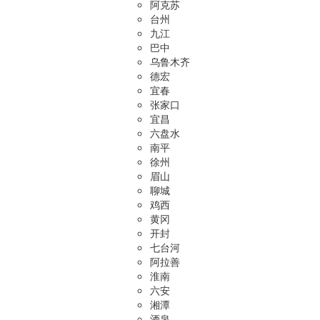
阿克苏
台州
九江
巴中
乌鲁木齐
德宏
宜春
张家口
宜昌
六盘水
南平
徐州
眉山
聊城
鸡西
黄冈
开封
七台河
阿拉善
淮南
六安
湘潭
酒泉