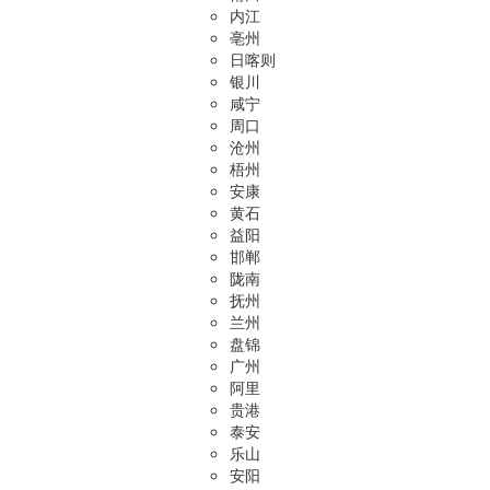
内江
亳州
日喀则
银川
咸宁
周口
沧州
梧州
安康
黄石
益阳
邯郸
陇南
抚州
兰州
盘锦
广州
阿里
贵港
泰安
乐山
安阳