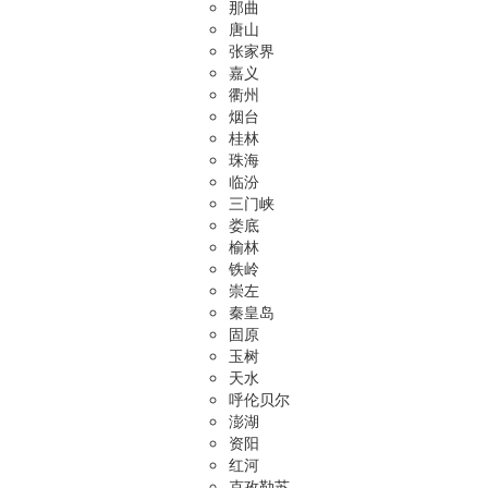
那曲
唐山
张家界
嘉义
衢州
烟台
桂林
珠海
临汾
三门峡
娄底
榆林
铁岭
崇左
秦皇岛
固原
玉树
天水
呼伦贝尔
澎湖
资阳
红河
克孜勒苏