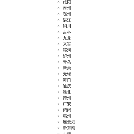
咸阳
泰州
鄂州
湛江
铜川
吉林
九龙
来宾
漯河
泸州
青岛
新余
无锡
海口
迪庆
淮北
德州
广安
鹤岗
惠州
连云港
黔东南
大理