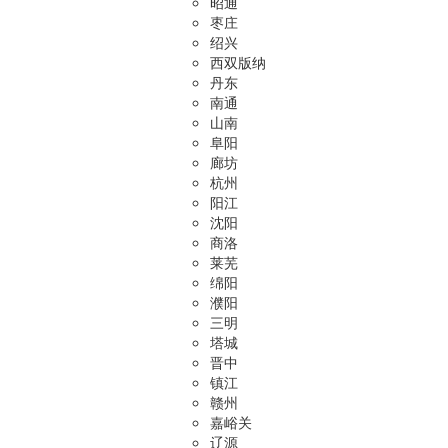
昭通
枣庄
绍兴
西双版纳
丹东
南通
山南
阜阳
廊坊
杭州
阳江
沈阳
商洛
莱芜
绵阳
濮阳
三明
塔城
晋中
镇江
赣州
嘉峪关
辽源