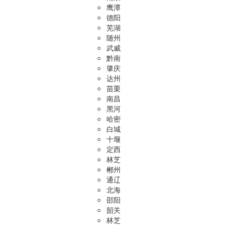
鹰潭
德阳
芜湖
随州
武威
黔南
肇庆
达州
苗栗
南昌
黑河
哈密
白城
十堰
定西
林芝
郴州
通辽
北海
邵阳
韶关
林芝