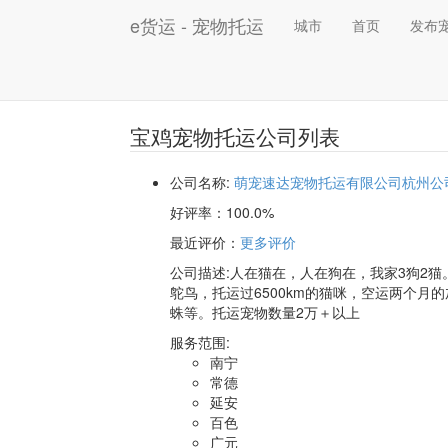
e货运 - 宠物托运
城市
首页
发布
宝鸡宠物托运公司列表
公司名称:
萌宠速达宠物托运有限公司杭州公
好评率：
100.0%
最近评价
：
更多评价
公司描述:人在猫在，人在狗在，我家3狗2猫
鸵鸟，托运过6500km的猫咪，空运两个月
蛛等。托运宠物数量2万＋以上
服务范围:
南宁
常德
延安
百色
广元