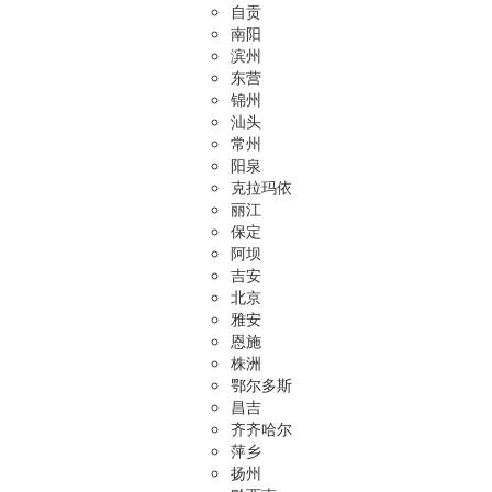
自贡
南阳
滨州
东营
锦州
汕头
常州
阳泉
克拉玛依
丽江
保定
阿坝
吉安
北京
雅安
恩施
株洲
鄂尔多斯
昌吉
齐齐哈尔
萍乡
扬州