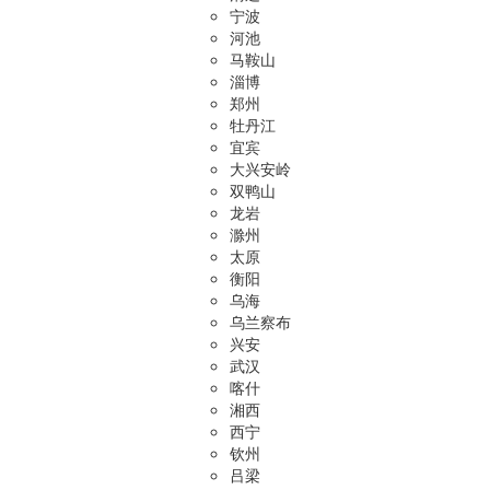
宁波
河池
马鞍山
淄博
郑州
牡丹江
宜宾
大兴安岭
双鸭山
龙岩
滁州
太原
衡阳
乌海
乌兰察布
兴安
武汉
喀什
湘西
西宁
钦州
吕梁