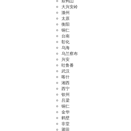
双鸭山
大兴安岭
滁州
太原
衡阳
铜仁
台南
彰化
乌海
乌兰察布
兴安
吐鲁番
武汉
喀什
湘西
西宁
钦州
吕梁
铜仁
金华
鹤壁
非堂
莆田