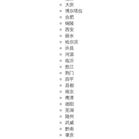
大庆
博尔塔拉
合肥
铜陵
西安
丽水
哈尔滨
许昌
河源
临沂
怒江
荆门
四平
昌都
南京
鹰潭
德阳
芜湖
随州
武威
黔南
肇庆