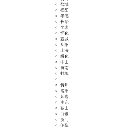
盐城
揭阳
孝感
长治
吴忠
怀化
宣城
岳阳
上海
绥化
中山
黄南
蚌埠
忻州
洛阳
延边
南充
鞍山
白银
厦门
伊犁