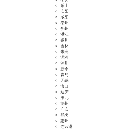
乐山
安阳
咸阳
泰州
鄂州
湛江
铜川
吉林
来宾
漯河
泸州
新余
青岛
无锡
海口
迪庆
淮北
德州
广安
鹤岗
惠州
连云港