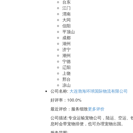
台东
江门
渭南
大同
信阳
平顶山
成都
湖州
济宁
潮州
宁德
辽阳
上饶
邢台
凉山
公司名称:
大连渤海环球国际物流有限公司
好评率：
100.0%
最近评价
：服务细致
更多评价
公司描述:专业运输宠物公司，陆运、空运、
息时会带宠物排便，也可办理宠物出国。
服务范围: