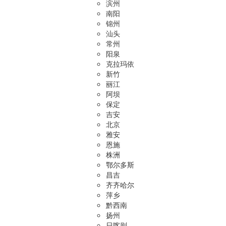
滨州
南阳
锦州
汕头
常州
阳泉
克拉玛依
新竹
丽江
阿坝
保定
吉安
北京
雅安
恩施
株洲
鄂尔多斯
昌吉
齐齐哈尔
萍乡
黔西南
扬州
日喀则