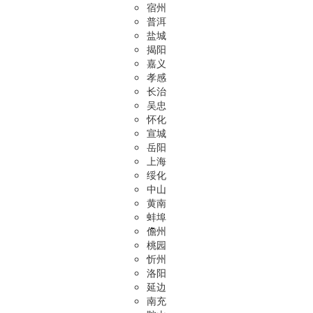
宿州
普洱
盐城
揭阳
嘉义
孝感
长治
吴忠
怀化
宣城
岳阳
上海
绥化
中山
黄南
蚌埠
儋州
桃园
忻州
洛阳
延边
南充