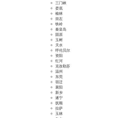
三门峡
娄底
榆林
崇左
铁岭
秦皇岛
固原
玉树
天水
呼伦贝尔
资阳
红河
克孜勒苏
温州
东莞
宿迁
襄阳
新乡
遂宁
抚顺
拉萨
玉林