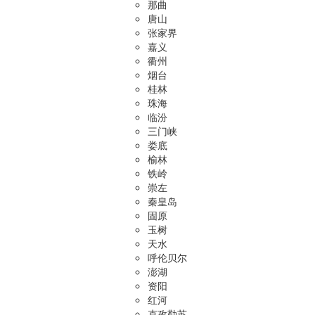
那曲
唐山
张家界
嘉义
衢州
烟台
桂林
珠海
临汾
三门峡
娄底
榆林
铁岭
崇左
秦皇岛
固原
玉树
天水
呼伦贝尔
澎湖
资阳
红河
克孜勒苏