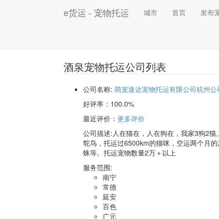
e货运 - 宠物托运
城市
首页
发布
酒泉宠物托运公司列表
公司名称:
萌宠速达宠物托运有限公司杭州公
好评率：
100.0%
最近评价
：
更多评价
公司描述:人在猫在，人在狗在，我家3狗2猫
鸵鸟，托运过6500km的猫咪，空运两个月
蛛等。托运宠物数量2万＋以上
服务范围:
南宁
常德
延安
百色
广元