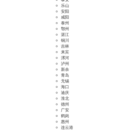
乐山
安阳
咸阳
泰州
鄂州
湛江
铜川
吉林
来宾
漯河
泸州
新余
青岛
无锡
海口
迪庆
淮北
德州
广安
鹤岗
惠州
连云港