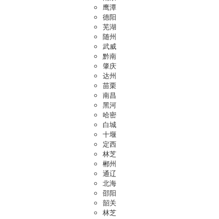
鹰潭
德阳
芜湖
随州
武威
黔南
肇庆
达州
苗栗
南昌
黑河
哈密
白城
十堰
定西
林芝
郴州
通辽
北海
邵阳
韶关
林芝