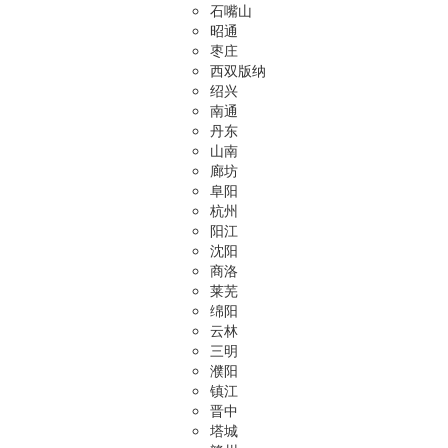
石嘴山
昭通
枣庄
西双版纳
绍兴
南通
丹东
山南
廊坊
阜阳
杭州
阳江
沈阳
商洛
莱芜
绵阳
云林
三明
濮阳
镇江
晋中
塔城