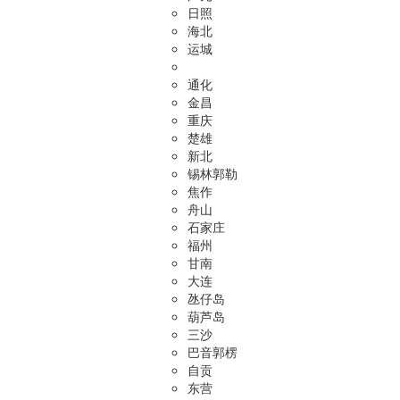
日照
海北
运城
通化
金昌
重庆
楚雄
新北
锡林郭勒
焦作
舟山
石家庄
福州
甘南
大连
氹仔岛
葫芦岛
三沙
巴音郭楞
自贡
东营