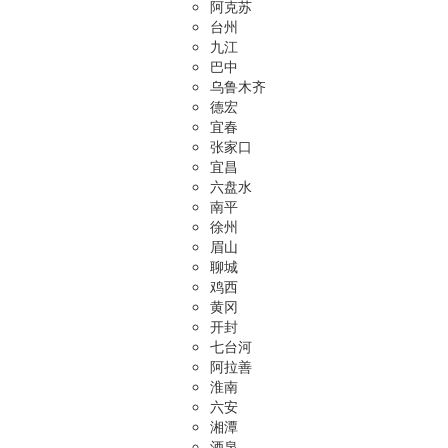
阿克苏
台州
九江
巴中
乌鲁木齐
德宏
宜春
张家口
宜昌
六盘水
南平
徐州
眉山
聊城
鸡西
黄冈
开封
七台河
阿拉善
淮南
六安
湘潭
酒泉