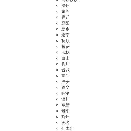
温州
东莞
宿迁
襄阳
新乡
遂宁
抚顺
拉萨
玉林
白山
梅州
晋城
宜兰
淮安
遵义
临沧
漳州
阜新
贵阳
荆州
茂名
佳木斯