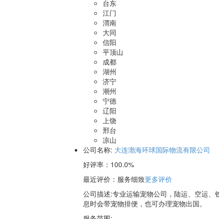
台东
江门
渭南
大同
信阳
平顶山
成都
湖州
济宁
潮州
宁德
辽阳
上饶
邢台
凉山
公司名称:
大连渤海环球国际物流有限公司
好评率：
100.0%
最近评价
：服务细致
更多评价
公司描述:专业运输宠物公司，陆运、空运、
息时会带宠物排便，也可办理宠物出国。
服务范围: