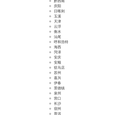
黔西南
庆阳
日喀则
玉溪
天津
云浮
衡水
汕尾
呼和浩特
海西
菏泽
安庆
安顺
驻马店
苏州
嘉兴
伊春
景德镇
泉州
营口
长沙
宿州
普洱