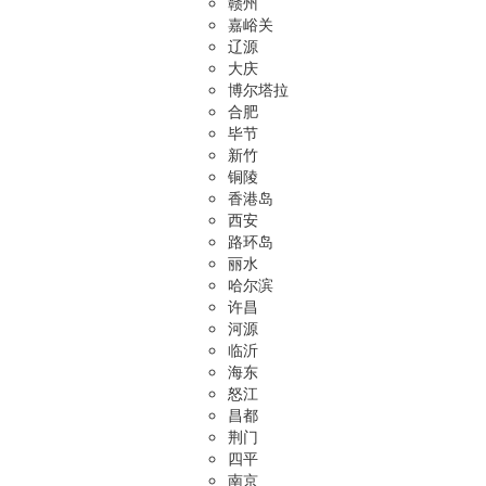
赣州
嘉峪关
辽源
大庆
博尔塔拉
合肥
毕节
新竹
铜陵
香港岛
西安
路环岛
丽水
哈尔滨
许昌
河源
临沂
海东
怒江
昌都
荆门
四平
南京