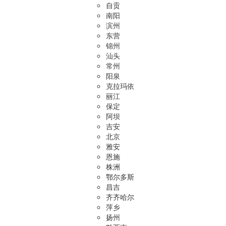
自贡
南阳
滨州
东营
锦州
汕头
常州
阳泉
克拉玛依
丽江
保定
阿坝
吉安
北京
雅安
恩施
株洲
鄂尔多斯
昌吉
齐齐哈尔
萍乡
扬州