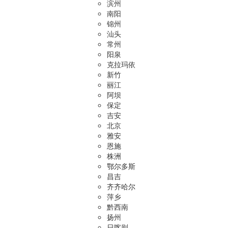
滨州
南阳
锦州
汕头
常州
阳泉
克拉玛依
新竹
丽江
阿坝
保定
吉安
北京
雅安
恩施
株洲
鄂尔多斯
昌吉
齐齐哈尔
萍乡
黔西南
扬州
日喀则