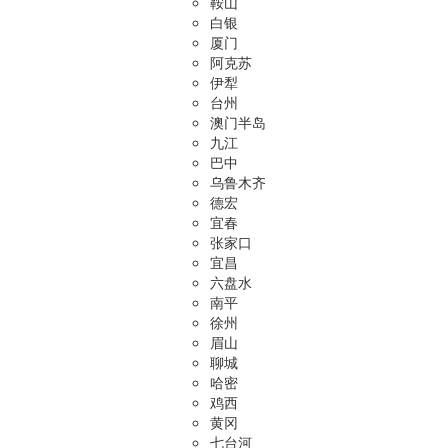
鞍山
白银
厦门
阿克苏
伊犁
台州
澳门半岛
九江
巴中
乌鲁木齐
德宏
宜春
张家口
宜昌
六盘水
南平
徐州
眉山
聊城
哈密
鸡西
黄冈
七台河