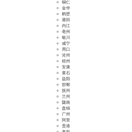
铜仁
金华
鹤壁
莆田
内江
亳州
银川
咸宁
周口
沧州
梧州
安康
黄石
益阳
邯郸
抚州
兰州
陇南
盘锦
广州
阿里
贵港
泰安