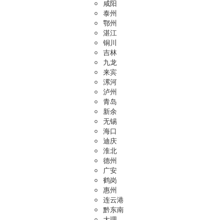
咸阳
泰州
鄂州
湛江
铜川
吉林
九龙
来宾
漯河
泸州
青岛
新余
无锡
海口
迪庆
淮北
德州
广安
鹤岗
惠州
连云港
黔东南
大理