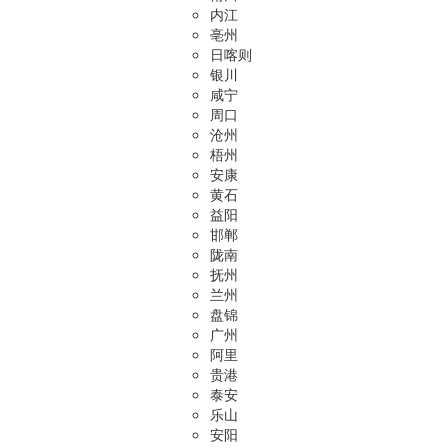
内江
亳州
日喀则
银川
咸宁
周口
沧州
梧州
安康
黄石
益阳
邯郸
陇南
抚州
兰州
盘锦
广州
阿里
贵港
泰安
乐山
安阳