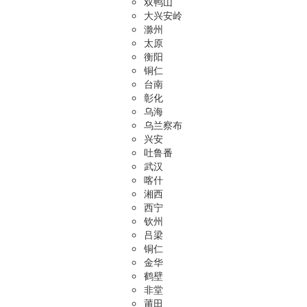
双鸭山
大兴安岭
滁州
太原
衡阳
铜仁
台南
彰化
乌海
乌兰察布
兴安
吐鲁番
武汉
喀什
湘西
西宁
钦州
吕梁
铜仁
金华
鹤壁
非堂
莆田