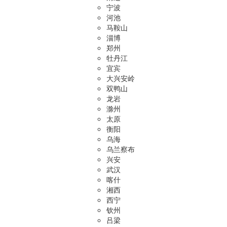
宁波
河池
马鞍山
淄博
郑州
牡丹江
宜宾
大兴安岭
双鸭山
龙岩
滁州
太原
衡阳
乌海
乌兰察布
兴安
武汉
喀什
湘西
西宁
钦州
吕梁