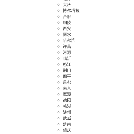
大庆
博尔塔拉
合肥
铜陵
西安
丽水
哈尔滨
许昌
河源
临沂
怒江
荆门
四平
昌都
南京
鹰潭
德阳
芜湖
随州
武威
黔南
肇庆