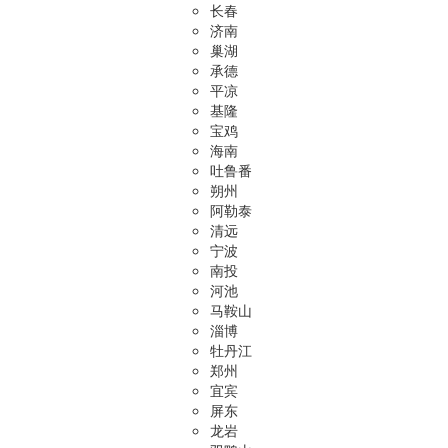
长春
济南
巢湖
承德
平凉
基隆
宝鸡
海南
吐鲁番
朔州
阿勒泰
清远
宁波
南投
河池
马鞍山
淄博
牡丹江
郑州
宜宾
屏东
龙岩