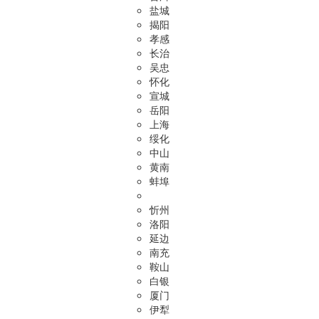
盐城
揭阳
孝感
长治
吴忠
怀化
宣城
岳阳
上海
绥化
中山
黄南
蚌埠
忻州
洛阳
延边
南充
鞍山
白银
厦门
伊犁