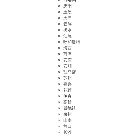
庆阳
玉溪
天津
云浮
衡水
汕尾
呼和浩特
海西
菏泽
安庆
安顺
驻马店
苏州
嘉兴
花莲
伊春
高雄
景德镇
泉州
山南
营口
长沙