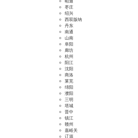
昭通
枣庄
绍兴
西双版纳
丹东
南通
山南
阜阳
廊坊
杭州
阳江
沈阳
商洛
莱芜
绵阳
濮阳
三明
塔城
晋中
镇江
赣州
嘉峪关
辽源