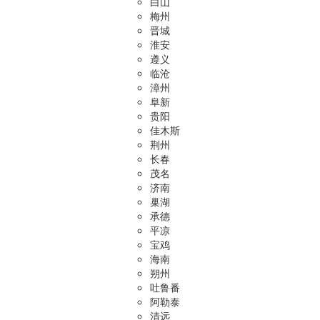
白山
梅州
晋城
淮安
遵义
临沧
漳州
阜新
贵阳
佳木斯
荆州
长春
茂名
济南
巢湖
承德
平凉
宝鸡
海南
朔州
吐鲁番
阿勒泰
清远