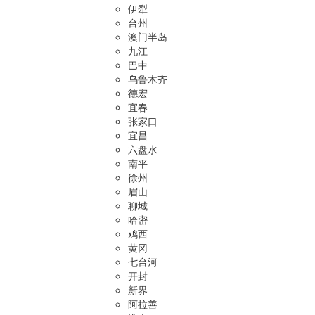
伊犁
台州
澳门半岛
九江
巴中
乌鲁木齐
德宏
宜春
张家口
宜昌
六盘水
南平
徐州
眉山
聊城
哈密
鸡西
黄冈
七台河
开封
新界
阿拉善