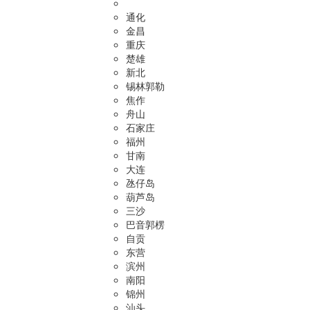
通化
金昌
重庆
楚雄
新北
锡林郭勒
焦作
舟山
石家庄
福州
甘南
大连
氹仔岛
葫芦岛
三沙
巴音郭楞
自贡
东营
滨州
南阳
锦州
汕头