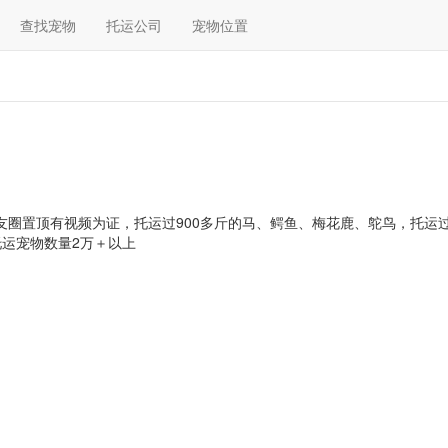
查找宠物
托运公司
宠物位置
友圈置顶有视频为证，托运过900多斤的马、鳄鱼、梅花鹿、鸵鸟，托运过
运宠物数量2万＋以上