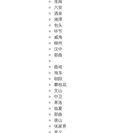
淮南
六安
酒泉
湘潭
包头
毕节
威海
柳州
汉中
那曲
曲靖
海东
朝阳
攀枝花
文山
中卫
果洛
临夏
那曲
唐山
张家界
嘉义