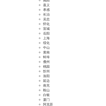
揭阳
嘉义
孝感
长治
吴忠
怀化
宣城
岳阳
上海
绥化
中山
黄南
蚌埠
儋州
桃园
忻州
洛阳
延边
南充
鞍山
白银
厦门
阿克苏