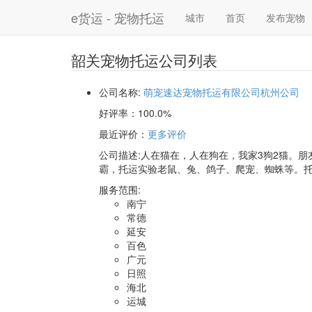
e货运 - 宠物托运
城市
首页
发布宠物
韶关宠物托运公司列表
公司名称:
萌宠速达宠物托运有限公司杭州公司
好评率：
100.0%
最近评价
：
更多评价
公司描述:人在猫在，人在狗在，我家3狗2猫。朋
霸，托运实验老鼠、兔、鸽子、爬宠、蜘蛛等。托
服务范围:
南宁
常德
延安
百色
广元
日照
海北
运城