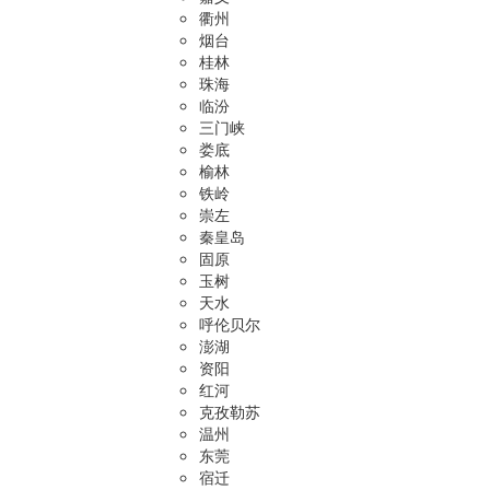
衢州
烟台
桂林
珠海
临汾
三门峡
娄底
榆林
铁岭
崇左
秦皇岛
固原
玉树
天水
呼伦贝尔
澎湖
资阳
红河
克孜勒苏
温州
东莞
宿迁