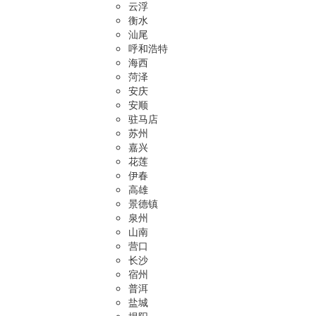
云浮
衡水
汕尾
呼和浩特
海西
菏泽
安庆
安顺
驻马店
苏州
嘉兴
花莲
伊春
高雄
景德镇
泉州
山南
营口
长沙
宿州
普洱
盐城