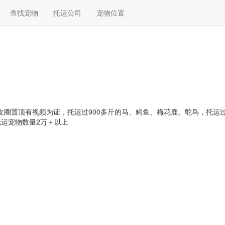
查找宠物
托运公司
宠物位置
友圈置顶有视频为证，托运过900多斤的马、鳄鱼、梅花鹿、鸵鸟，托运过
运宠物数量2万＋以上