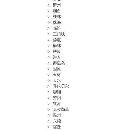
衢州
烟台
桂林
珠海
临汾
三门峡
娄底
榆林
铁岭
崇左
秦皇岛
固原
玉树
天水
呼伦贝尔
澎湖
资阳
红河
克孜勒苏
温州
东莞
宿迁