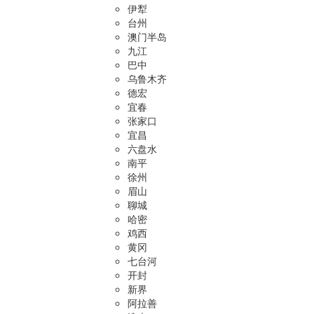
伊犁
台州
澳门半岛
九江
巴中
乌鲁木齐
德宏
宜春
张家口
宜昌
六盘水
南平
徐州
眉山
聊城
哈密
鸡西
黄冈
七台河
开封
新界
阿拉善