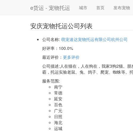
e货运 - 宠物托运
城市
首页
发布宠物
安庆宠物托运公司列表
公司名称:
萌宠速达宠物托运有限公司杭州公司
好评率：
100.0%
最近评价
：
更多评价
公司描述:人在猫在，人在狗在，我家3狗2猫。朋
霸，托运实验老鼠、兔、鸽子、爬宠、蜘蛛等。托
服务范围:
南宁
常德
延安
百色
广元
日照
海北
运城