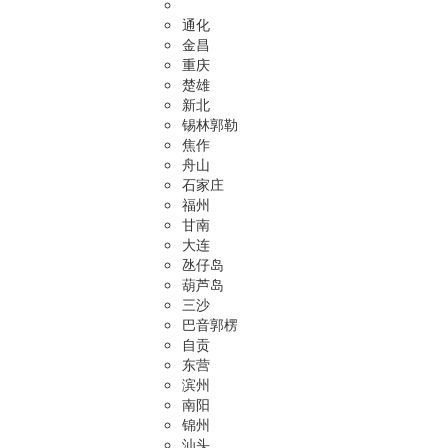
通化
金昌
重庆
楚雄
新北
锡林郭勒
焦作
舟山
石家庄
福州
甘南
大连
氹仔岛
葫芦岛
三沙
巴音郭楞
自贡
东营
滨州
南阳
锦州
汕头