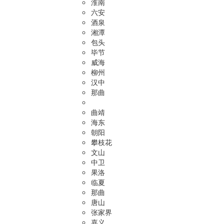
淮南
六安
酒泉
湘潭
包头
毕节
威海
柳州
汉中
那曲
曲靖
海东
朝阳
攀枝花
文山
中卫
果洛
临夏
那曲
唐山
张家界
嘉义