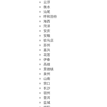
云浮
衡水
汕尾
呼和浩特
海西
菏泽
安庆
安顺
驻马店
苏州
嘉兴
花莲
伊春
高雄
景德镇
泉州
山南
营口
长沙
宿州
普洱
盐城