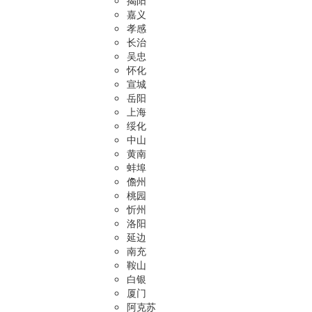
揭阳
嘉义
孝感
长治
吴忠
怀化
宣城
岳阳
上海
绥化
中山
黄南
蚌埠
儋州
桃园
忻州
洛阳
延边
南充
鞍山
白银
厦门
阿克苏