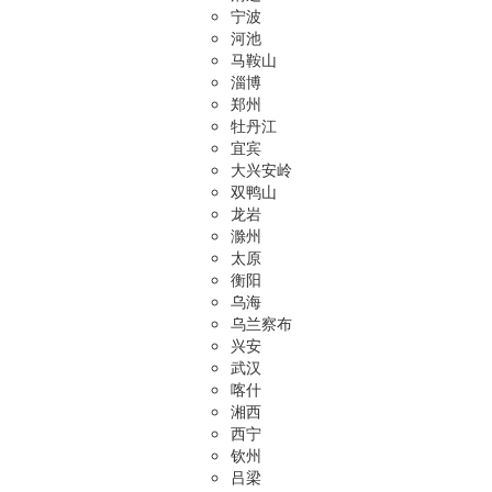
宁波
河池
马鞍山
淄博
郑州
牡丹江
宜宾
大兴安岭
双鸭山
龙岩
滁州
太原
衡阳
乌海
乌兰察布
兴安
武汉
喀什
湘西
西宁
钦州
吕梁