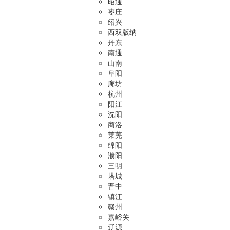
昭通
枣庄
绍兴
西双版纳
丹东
南通
山南
阜阳
廊坊
杭州
阳江
沈阳
商洛
莱芜
绵阳
濮阳
三明
塔城
晋中
镇江
赣州
嘉峪关
辽源