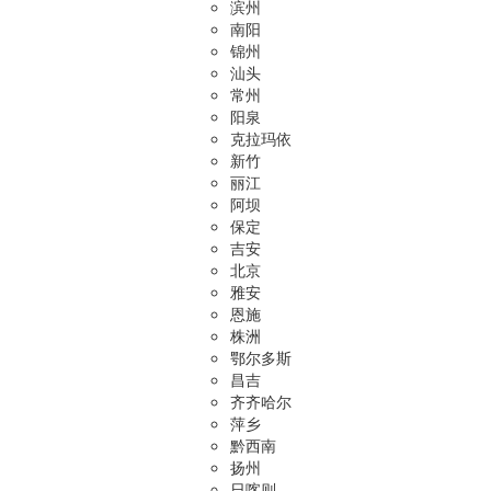
滨州
南阳
锦州
汕头
常州
阳泉
克拉玛依
新竹
丽江
阿坝
保定
吉安
北京
雅安
恩施
株洲
鄂尔多斯
昌吉
齐齐哈尔
萍乡
黔西南
扬州
日喀则