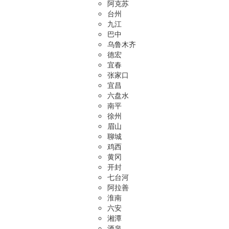
阿克苏
台州
九江
巴中
乌鲁木齐
德宏
宜春
张家口
宜昌
六盘水
南平
徐州
眉山
聊城
鸡西
黄冈
开封
七台河
阿拉善
淮南
六安
湘潭
酒泉