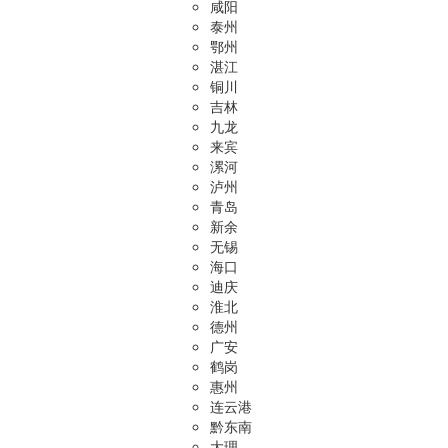
咸阳
泰州
鄂州
湛江
铜川
吉林
九龙
来宾
漯河
泸州
青岛
新余
无锡
海口
迪庆
淮北
德州
广安
鹤岗
惠州
连云港
黔东南
大理