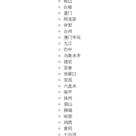
鞍山
白银
厦门
阿克苏
伊犁
台州
澳门半岛
九江
巴中
乌鲁木齐
德宏
宜春
张家口
宜昌
六盘水
南平
徐州
眉山
聊城
哈密
鸡西
黄冈
七台河