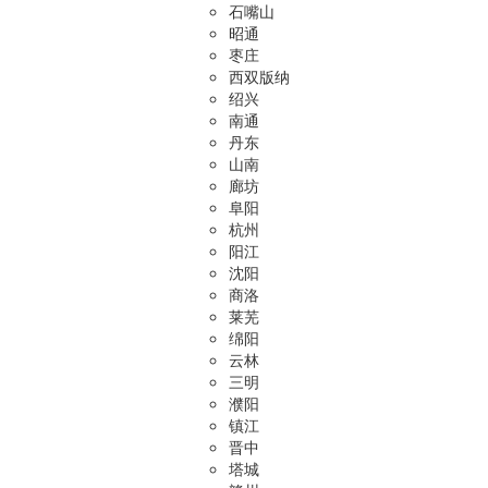
石嘴山
昭通
枣庄
西双版纳
绍兴
南通
丹东
山南
廊坊
阜阳
杭州
阳江
沈阳
商洛
莱芜
绵阳
云林
三明
濮阳
镇江
晋中
塔城