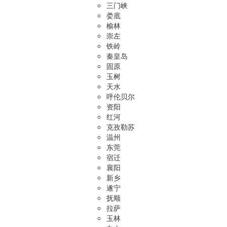
三门峡
娄底
榆林
崇左
铁岭
秦皇岛
固原
玉树
天水
呼伦贝尔
资阳
红河
克孜勒苏
温州
东莞
宿迁
襄阳
新乡
遂宁
抚顺
拉萨
玉林