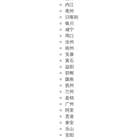
内江
亳州
日喀则
银川
咸宁
周口
沧州
梧州
安康
黄石
益阳
邯郸
陇南
抚州
兰州
盘锦
广州
阿里
贵港
泰安
乐山
安阳