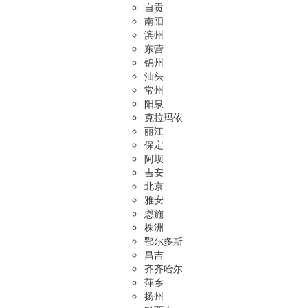
自贡
南阳
滨州
东营
锦州
汕头
常州
阳泉
克拉玛依
丽江
保定
阿坝
吉安
北京
雅安
恩施
株洲
鄂尔多斯
昌吉
齐齐哈尔
萍乡
扬州