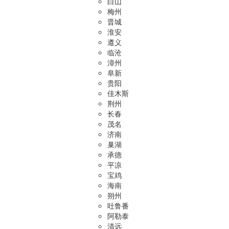
白山
梅州
晋城
淮安
遵义
临沧
漳州
阜新
贵阳
佳木斯
荆州
长春
茂名
济南
巢湖
承德
平凉
宝鸡
海南
朔州
吐鲁番
阿勒泰
清远