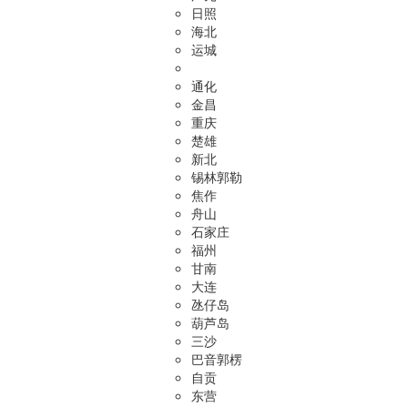
日照
海北
运城
通化
金昌
重庆
楚雄
新北
锡林郭勒
焦作
舟山
石家庄
福州
甘南
大连
氹仔岛
葫芦岛
三沙
巴音郭楞
自贡
东营