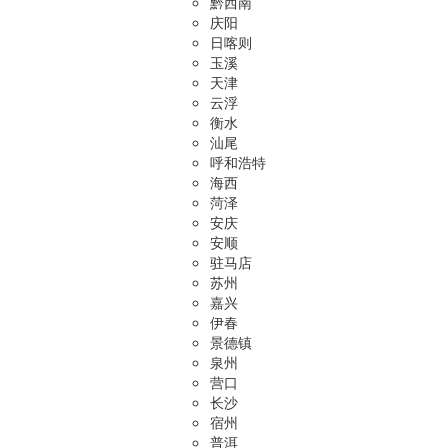
黔西南
庆阳
日喀则
玉溪
天津
云浮
衡水
汕尾
呼和浩特
海西
菏泽
安庆
安顺
驻马店
苏州
嘉兴
伊春
景德镇
泉州
营口
长沙
宿州
普洱