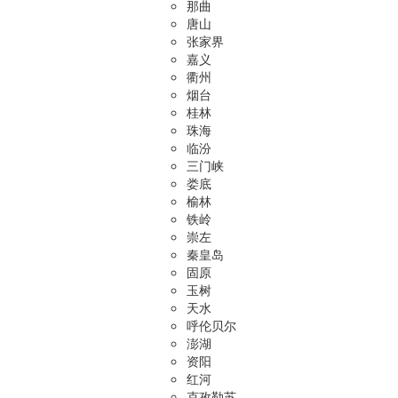
那曲
唐山
张家界
嘉义
衢州
烟台
桂林
珠海
临汾
三门峡
娄底
榆林
铁岭
崇左
秦皇岛
固原
玉树
天水
呼伦贝尔
澎湖
资阳
红河
克孜勒苏