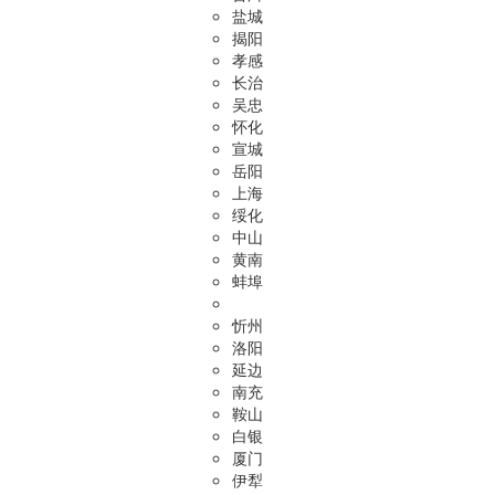
盐城
揭阳
孝感
长治
吴忠
怀化
宣城
岳阳
上海
绥化
中山
黄南
蚌埠
忻州
洛阳
延边
南充
鞍山
白银
厦门
伊犁