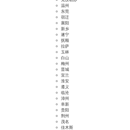
温州
东莞
宿迁
襄阳
新乡
遂宁
抚顺
拉萨
玉林
白山
梅州
晋城
宜兰
淮安
遵义
临沧
漳州
阜新
贵阳
荆州
茂名
佳木斯