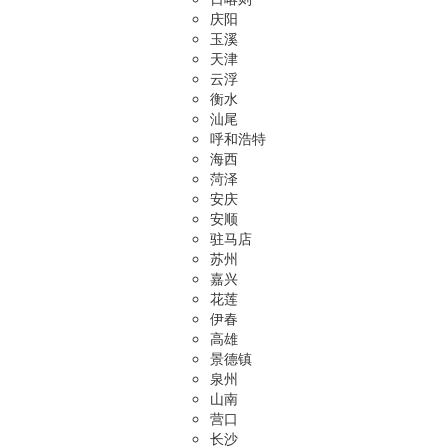
庆阳
玉溪
天津
云浮
衡水
汕尾
呼和浩特
海西
菏泽
安庆
安顺
驻马店
苏州
嘉兴
花莲
伊春
高雄
景德镇
泉州
山南
营口
长沙