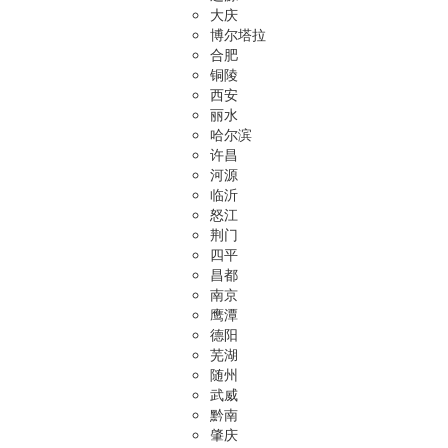
大庆
博尔塔拉
合肥
铜陵
西安
丽水
哈尔滨
许昌
河源
临沂
怒江
荆门
四平
昌都
南京
鹰潭
德阳
芜湖
随州
武威
黔南
肇庆