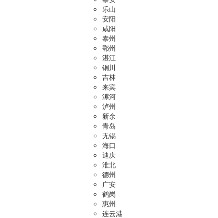
乐山
安阳
咸阳
泰州
鄂州
湛江
铜川
吉林
来宾
漯河
泸州
新余
青岛
无锡
海口
迪庆
淮北
德州
广安
鹤岗
惠州
连云港