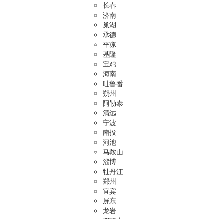
长春
济南
巢湖
承德
平凉
基隆
宝鸡
海南
吐鲁番
朔州
阿勒泰
清远
宁波
南投
河池
马鞍山
淄博
牡丹江
郑州
宜宾
屏东
龙岩