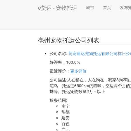
e货运 - 宠物托运
城市
首页
发布
亳州宠物托运公司列表
公司名称:
萌宠速达宠物托运有限公司杭州公
好评率：
100.0%
最近评价
：
更多评价
公司描述:人在猫在，人在狗在，我家3狗2猫
鸵鸟，托运过6500km的猫咪，空运两个月
蛛等。托运宠物数量2万＋以上
服务范围:
南宁
常德
延安
百色
广元