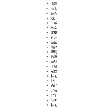
鹰潭
德阳
芜湖
随州
武威
黔南
肇庆
达州
苗栗
南昌
黑河
哈密
白城
十堰
定西
林芝
郴州
通辽
北海
邵阳
韶关
林芝