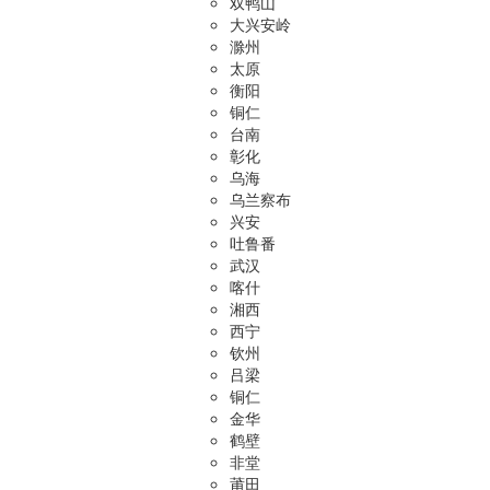
双鸭山
大兴安岭
滁州
太原
衡阳
铜仁
台南
彰化
乌海
乌兰察布
兴安
吐鲁番
武汉
喀什
湘西
西宁
钦州
吕梁
铜仁
金华
鹤壁
非堂
莆田