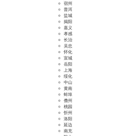
宿州
普洱
盐城
揭阳
嘉义
孝感
长治
吴忠
怀化
宣城
岳阳
上海
绥化
中山
黄南
蚌埠
儋州
桃园
忻州
洛阳
延边
南充