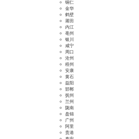
铜仁
金华
鹤壁
莆田
内江
亳州
银川
咸宁
周口
沧州
梧州
安康
黄石
益阳
邯郸
抚州
兰州
陇南
盘锦
广州
阿里
贵港
泰安