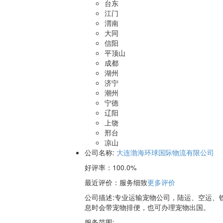
台东
江门
渭南
大同
信阳
平顶山
成都
湖州
济宁
潮州
宁德
辽阳
上饶
邢台
凉山
公司名称:
大连渤海环球国际物流有限公司
好评率：
100.0%
最近评价
：服务细致
更多评价
公司描述:专业运输宠物公司，陆运、空运、
息时会带宠物排便，也可办理宠物出国。
服务范围: