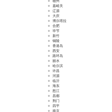
赣州
嘉峪关
辽源
大庆
博尔塔拉
合肥
毕节
新竹
铜陵
香港岛
西安
路环岛
丽水
哈尔滨
许昌
河源
临沂
海东
怒江
昌都
荆门
四平
南京