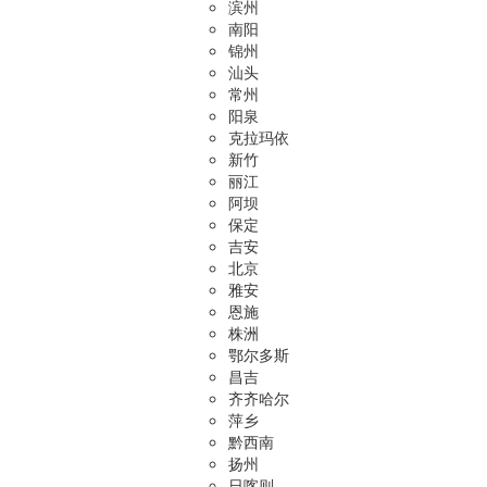
滨州
南阳
锦州
汕头
常州
阳泉
克拉玛依
新竹
丽江
阿坝
保定
吉安
北京
雅安
恩施
株洲
鄂尔多斯
昌吉
齐齐哈尔
萍乡
黔西南
扬州
日喀则