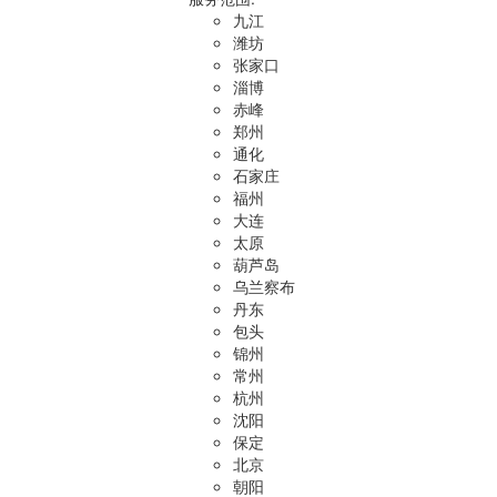
九江
潍坊
张家口
淄博
赤峰
郑州
通化
石家庄
福州
大连
太原
葫芦岛
乌兰察布
丹东
包头
锦州
常州
杭州
沈阳
保定
北京
朝阳