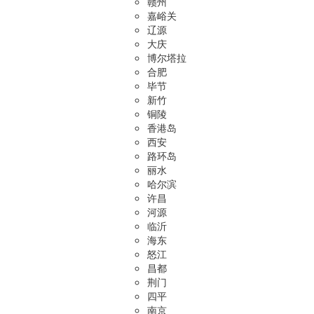
赣州
嘉峪关
辽源
大庆
博尔塔拉
合肥
毕节
新竹
铜陵
香港岛
西安
路环岛
丽水
哈尔滨
许昌
河源
临沂
海东
怒江
昌都
荆门
四平
南京