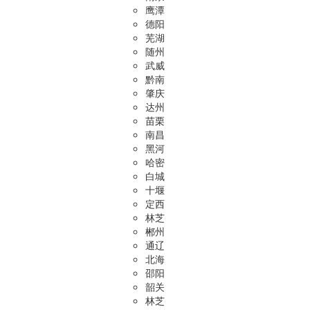
鹰潭
德阳
芜湖
随州
武威
黔南
肇庆
达州
苗栗
南昌
黑河
哈密
白城
十堰
定西
林芝
郴州
通辽
北海
邵阳
韶关
林芝