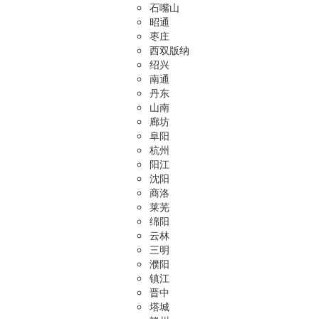
石嘴山
昭通
枣庄
西双版纳
绍兴
南通
丹东
山南
廊坊
阜阳
杭州
阳江
沈阳
商洛
莱芜
绵阳
云林
三明
濮阳
镇江
晋中
塔城