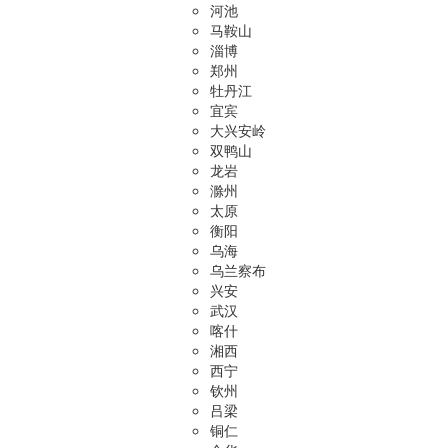
河池
马鞍山
淄博
郑州
牡丹江
宜宾
大兴安岭
双鸭山
龙岩
滁州
太原
衡阳
乌海
乌兰察布
兴安
武汉
喀什
湘西
西宁
钦州
吕梁
铜仁