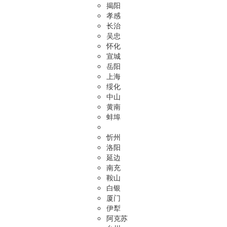
揭阳
孝感
长治
吴忠
怀化
宣城
岳阳
上海
绥化
中山
黄南
蚌埠
忻州
洛阳
延边
南充
鞍山
白银
厦门
伊犁
阿克苏