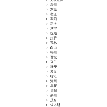
温州
东莞
宿迁
襄阳
新乡
遂宁
抚顺
拉萨
玉林
白山
梅州
晋城
宜兰
淮安
遵义
临沧
漳州
阜新
贵阳
荆州
茂名
佳木斯