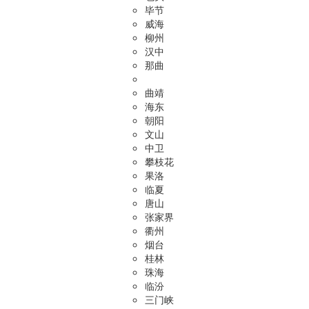
毕节
威海
柳州
汉中
那曲
曲靖
海东
朝阳
文山
中卫
攀枝花
果洛
临夏
唐山
张家界
衢州
烟台
桂林
珠海
临汾
三门峡