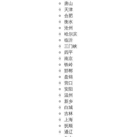
唐山
天津
合肥
衡水
沧州
哈尔滨
临沂
三门峡
四平
南京
铁岭
邯郸
盘锦
营口
安阳
温州
新乡
白城
吉林
上海
抚顺
通辽