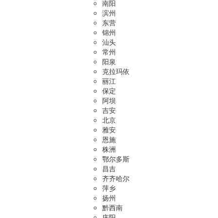
南阳
滨州
东营
锦州
汕头
常州
阳泉
克拉玛依
丽江
保定
阿坝
吉安
北京
雅安
恩施
株洲
鄂尔多斯
昌吉
齐齐哈尔
萍乡
扬州
黔西南
庆阳