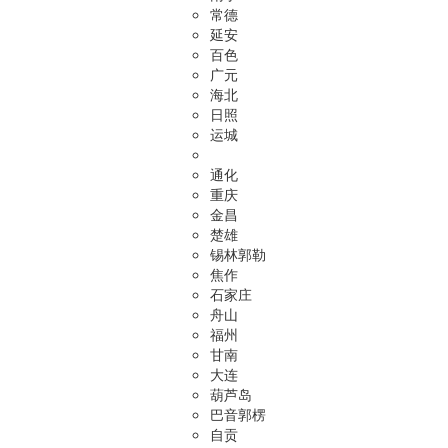
常德
延安
百色
广元
海北
日照
运城
通化
重庆
金昌
楚雄
锡林郭勒
焦作
石家庄
舟山
福州
甘南
大连
葫芦岛
巴音郭楞
自贡