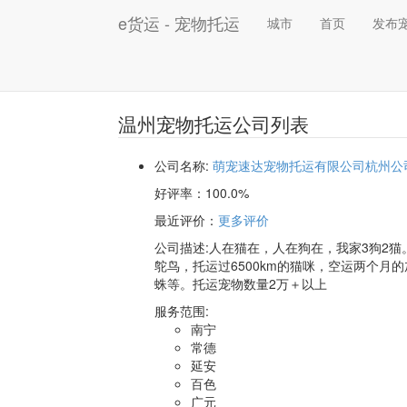
e货运 - 宠物托运
城市
首页
发布
温州宠物托运公司列表
公司名称:
萌宠速达宠物托运有限公司杭州公
好评率：
100.0%
最近评价
：
更多评价
公司描述:人在猫在，人在狗在，我家3狗2猫
鸵鸟，托运过6500km的猫咪，空运两个月
蛛等。托运宠物数量2万＋以上
服务范围:
南宁
常德
延安
百色
广元