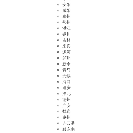
安阳
咸阳
泰州
鄂州
湛江
铜川
吉林
来宾
漯河
泸州
新余
青岛
无锡
海口
迪庆
淮北
德州
广安
鹤岗
惠州
连云港
黔东南