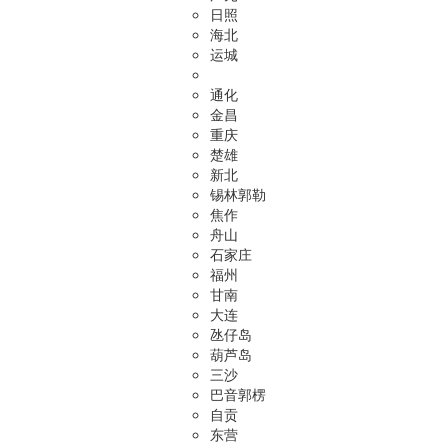
日照
海北
运城
通化
金昌
重庆
楚雄
新北
锡林郭勒
焦作
舟山
石家庄
福州
甘南
大连
氹仔岛
葫芦岛
三沙
巴音郭楞
自贡
东营