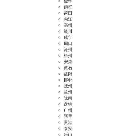
金华
鹤壁
莆田
内江
亳州
银川
咸宁
周口
沧州
梧州
安康
黄石
益阳
邯郸
抚州
兰州
陇南
盘锦
广州
阿里
贵港
泰安
乐山