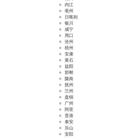
内江
亳州
日喀则
银川
咸宁
周口
沧州
梧州
安康
黄石
益阳
邯郸
陇南
抚州
兰州
盘锦
广州
阿里
贵港
泰安
乐山
安阳