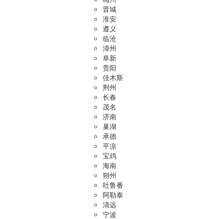
晋城
淮安
遵义
临沧
漳州
阜新
贵阳
佳木斯
荆州
长春
茂名
济南
巢湖
承德
平凉
宝鸡
海南
朔州
吐鲁番
阿勒泰
清远
宁波