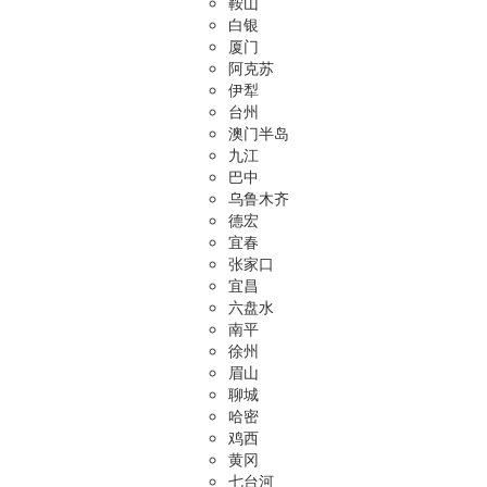
鞍山
白银
厦门
阿克苏
伊犁
台州
澳门半岛
九江
巴中
乌鲁木齐
德宏
宜春
张家口
宜昌
六盘水
南平
徐州
眉山
聊城
哈密
鸡西
黄冈
七台河