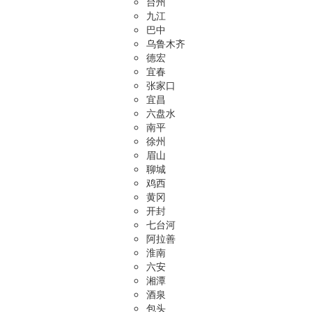
台州
九江
巴中
乌鲁木齐
德宏
宜春
张家口
宜昌
六盘水
南平
徐州
眉山
聊城
鸡西
黄冈
开封
七台河
阿拉善
淮南
六安
湘潭
酒泉
包头