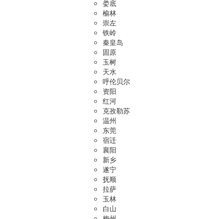
娄底
榆林
崇左
铁岭
秦皇岛
固原
玉树
天水
呼伦贝尔
资阳
红河
克孜勒苏
温州
东莞
宿迁
襄阳
新乡
遂宁
抚顺
拉萨
玉林
白山
梅州