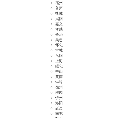
宿州
普洱
盐城
揭阳
嘉义
孝感
长治
吴忠
怀化
宣城
岳阳
上海
绥化
中山
黄南
蚌埠
儋州
桃园
忻州
洛阳
延边
南充