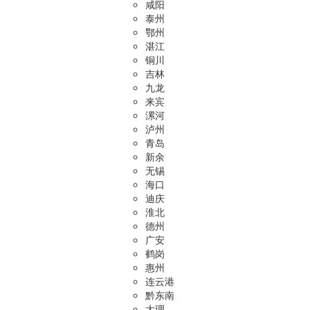
咸阳
泰州
鄂州
湛江
铜川
吉林
九龙
来宾
漯河
泸州
青岛
新余
无锡
海口
迪庆
淮北
德州
广安
鹤岗
惠州
连云港
黔东南
大理