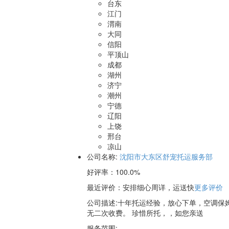
台东
江门
渭南
大同
信阳
平顶山
成都
湖州
济宁
潮州
宁德
辽阳
上饶
邢台
凉山
公司名称:
沈阳市大东区舒宠托运服务部
好评率：
100.0%
最近评价
：安排细心周详，运送快
更多评价
公司描述:十年托运经验，放心下单，空调保
无二次收费。 珍惜所托，，如您亲送
服务范围: