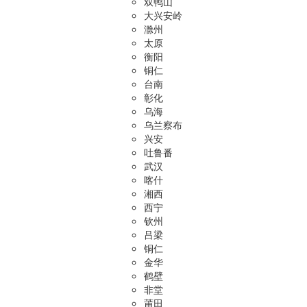
双鸭山
大兴安岭
滁州
太原
衡阳
铜仁
台南
彰化
乌海
乌兰察布
兴安
吐鲁番
武汉
喀什
湘西
西宁
钦州
吕梁
铜仁
金华
鹤壁
非堂
莆田