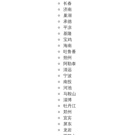
长春
济南
巢湖
承德
平凉
基隆
宝鸡
海南
吐鲁番
朔州
阿勒泰
清远
宁波
南投
河池
马鞍山
淄博
牡丹江
郑州
宜宾
屏东
龙岩