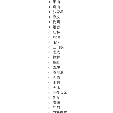
那曲
唐山
张家界
嘉义
衢州
烟台
桂林
珠海
临汾
三门峡
娄底
榆林
铁岭
崇左
秦皇岛
固原
玉树
天水
呼伦贝尔
澎湖
资阳
红河
克孜勒苏