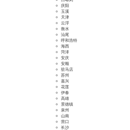
庆阳
玉溪
天津
云浮
衡水
汕尾
呼和浩特
海西
菏泽
安庆
安顺
驻马店
苏州
嘉兴
花莲
伊春
高雄
景德镇
泉州
山南
营口
长沙